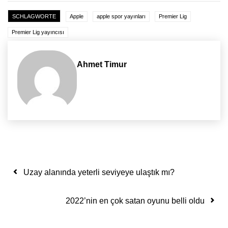
SCHLAGWORTE
Apple
apple spor yayınları
Premier Lig
Premier Lig yayıncısı
Ahmet Timur
Yazı dolaşımı
Uzay alanında yeterli seviyeye ulaştık mı?
2022’nin en çok satan oyunu belli oldu