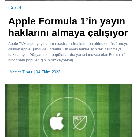
Genel
Apple Formula 1’in yayın
haklarını almaya çalışıyor
Apple TV+’ı spor yayınlarının başlıca adreslerinden birine dönüştürmeye
çalışan Apple, şimdi de Formula 1’in yayın hakları için teklif sunmaya
hazırlanıyor. Dünyanın en popüler araba yarışı tunuvası olan Formula 1
bir dönem popülerliğini biraz kaybetmiş...
Ahmet Timur
| 04 Ekim 2023