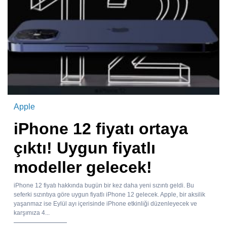
Apple
iPhone 12 fiyatı ortaya
çıktı! Uygun fiyatlı
modeller gelecek!
iPhone 12 fiyatı hakkında bugün bir kez daha yeni sızıntı geldi. Bu
seferki sızıntıya göre uygun fiyatlı iPhone 12 gelecek. Apple, bir aksilik
yaşanmaz ise Eylül ayı içerisinde iPhone etkinliği düzenleyecek ve
karşımıza 4...