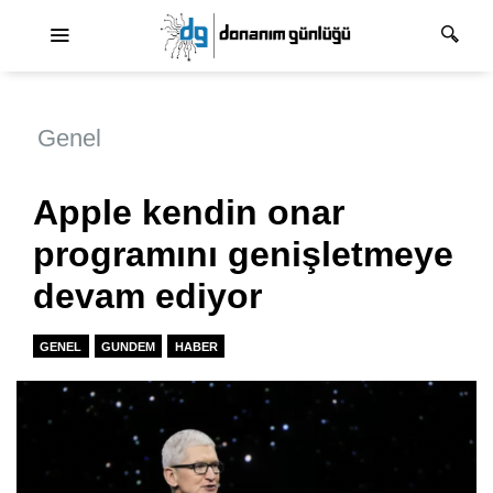
Ana dolaşım
Genel
Apple kendin onar
programını genişletmeye
devam ediyor
GENEL
GUNDEM
HABER