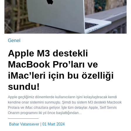
Genel
Apple M3 destekli
MacBook Pro’ları ve
iMac’leri için bu özelliği
sundu!
Apple geçtiğimiz dönemlerde kullanıcıların işini kolaylaştıracak kendi
kendine onar sistemini sunmuştu. Şimdi bu sistem M3 destekli Macbook
Prolara ve iMac cihazlara geliyor. İşte tüm detaylar. Apple, Self Servis
Onarım programını iki yıl önce başlattığından...
Bahar Vatansever
| 01 Mart 2024