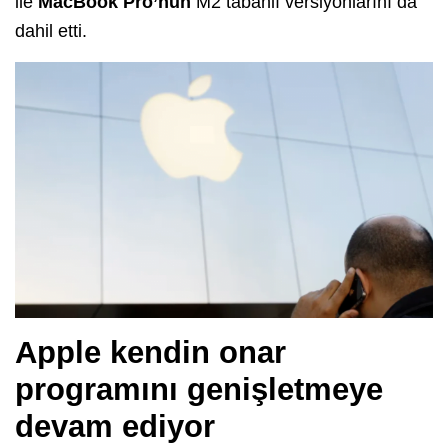
ile
MacBook Pro’nun
M2 tabanlı versiyonlarını da
dahil etti.
Apple kendin onar
programını genişletmeye
devam ediyor