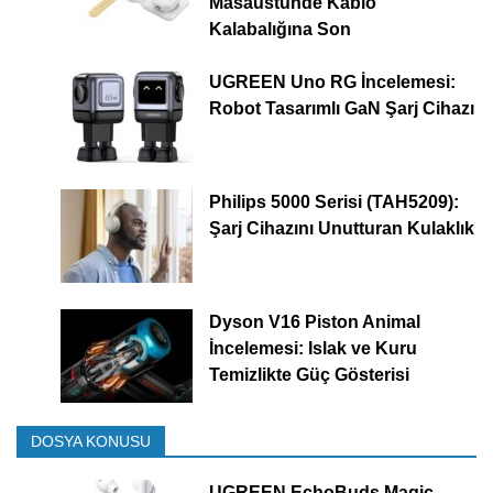
Masaüstünde Kablo
Kalabalığına Son
UGREEN Uno RG İncelemesi:
Robot Tasarımlı GaN Şarj Cihazı
Philips 5000 Serisi (TAH5209):
Şarj Cihazını Unutturan Kulaklık
Dyson V16 Piston Animal
İncelemesi: Islak ve Kuru
Temizlikte Güç Gösterisi
DOSYA KONUSU
UGREEN EchoBuds Magic