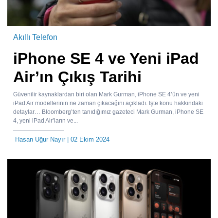
Akıllı Telefon
iPhone SE 4 ve Yeni iPad
Air’ın Çıkış Tarihi
Güvenilir kaynaklardan biri olan Mark Gurman, iPhone SE 4’ün ve yeni
iPad Air modellerinin ne zaman çıkacağını açıkladı. İşte konu hakkındaki
detaylar… Bloomberg’ten tanıdığımız gazeteci Mark Gurman, iPhone SE
4, yeni iPad Air’ların ve...
Hasan Uğur Nayır
| 02 Ekim 2024