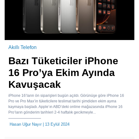
Akıllı Telefon
Bazı Tüketiciler iPhone
16 Pro’ya Ekim Ayında
Kavuşacak
iPhone 16’ların ön siparişleri bugün açıldı. Görünüşe göre iPhone 16
Pro ve Pro Max’in tüketicilere teslimat tarihi şimdiden ekim ayına
kaymaya başladı. Apple’ın ABD’deki online mağazasında iPhone 16
Pro‘ların gönderim tarihleri 2-4 haftalık gecikmeyle...
Hasan Uğur Nayır
| 13 Eylül 2024