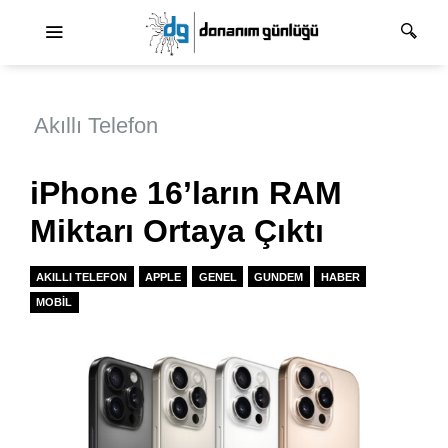
Ana dolaşım
Akıllı Telefon
iPhone 16’ların RAM
Miktarı Ortaya Çıktı
AKILLI TELEFON
APPLE
GENEL
GUNDEM
HABER
MOBIL