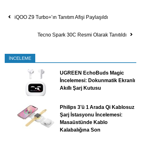
Yazı dolaşımı
iQOO Z9 Turbo+’ın Tanıtım Afişi Paylaşıldı
Tecno Spark 30C Resmi Olarak Tanıtıldı
İNCELEME
UGREEN EchoBuds Magic
İncelemesi: Dokunmatik Ekranlı
Akıllı Şarj Kutusu
Philips 3’ü 1 Arada Qi Kablosuz
Şarj İstasyonu İncelemesi:
Masaüstünde Kablo
Kalabalığına Son