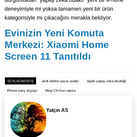
durgunluktan “yapay zeka odaklı” yeni bir iPhone
deneyimiyle mi yoksa tamamen yeni bir ürün
kategorisiyle mi çıkacağını merakla bekliyor.
Evinizin Yeni Komuta
Merkezi: Xiaomi Home
Screen 11 Tanıtıldı
SCHLAGWORTE
akıllı telefon pazar analizi
Apple yapay zeka eksikliği
iPhone satış düşüşü
Ming-Chi Kuo raporu
Yalçın AS