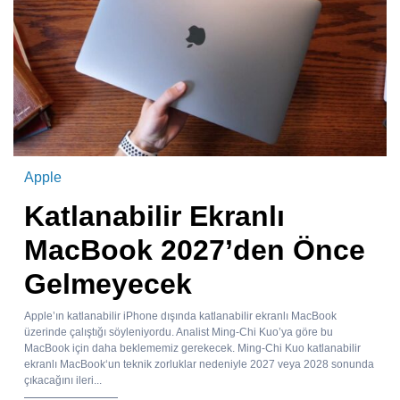
Apple
Katlanabilir Ekranlı
MacBook 2027’den Önce
Gelmeyecek
Apple’ın katlanabilir iPhone dışında katlanabilir ekranlı MacBook
üzerinde çalıştığı söyleniyordu. Analist Ming-Chi Kuo’ya göre bu
MacBook için daha beklememiz gerekecek. Ming-Chi Kuo katlanabilir
ekranlı MacBook‘un teknik zorluklar nedeniyle 2027 veya 2028 sonunda
çıkacağını ileri...