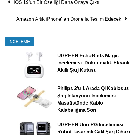
Yazı dolaşımı
iOS 19’un Bir Özelliği Daha Ortaya Çıktı
Amazon Artık iPhone’ları Drone’la Teslim Edecek
İNCELEME
UGREEN EchoBuds Magic
İncelemesi: Dokunmatik Ekranlı
Akıllı Şarj Kutusu
Philips 3’ü 1 Arada Qi Kablosuz
Şarj İstasyonu İncelemesi:
Masaüstünde Kablo
Kalabalığına Son
UGREEN Uno RG İncelemesi:
Robot Tasarımlı GaN Şarj Cihazı