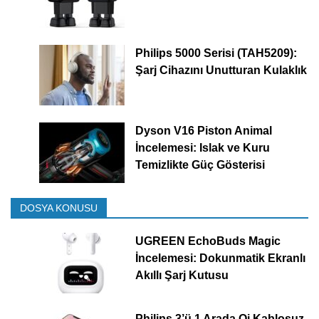
Philips 5000 Serisi (TAH5209):
Şarj Cihazını Unutturan Kulaklık
Dyson V16 Piston Animal
İncelemesi: Islak ve Kuru
Temizlikte Güç Gösterisi
DOSYA KONUSU
UGREEN EchoBuds Magic
İncelemesi: Dokunmatik Ekranlı
Akıllı Şarj Kutusu
Philips 3’ü 1 Arada Qi Kablosuz