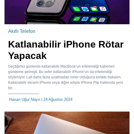
Akıllı Telefon
Katlanabilir iPhone Rötar
Yapacak
Geçtiğimiz günlerde katlanabilir MacBook’un ertelendiği haberleri
gündeme gelmişti. Bu sefer katlanabilir iPhone’un da ertelendiği
söyleniyor. Lafı daha fazla uzatmadan neler olduğuna birlikte bakalım.
Katlanabilir ekranlı iPhone veya diğer adıyla iPhone Flip hakkında yeni
bir...
Hasan Uğur Nayır
| 24 Ağustos 2024