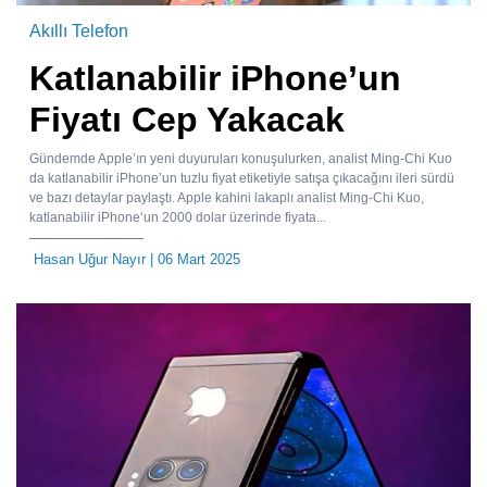
Akıllı Telefon
Katlanabilir iPhone’un
Fiyatı Cep Yakacak
Gündemde Apple’ın yeni duyuruları konuşulurken, analist Ming-Chi Kuo
da katlanabilir iPhone’un tuzlu fiyat etiketiyle satışa çıkacağını ileri sürdü
ve bazı detaylar paylaştı. Apple kahini lakaplı analist Ming-Chi Kuo,
katlanabilir iPhone‘un 2000 dolar üzerinde fiyata...
Hasan Uğur Nayır
| 06 Mart 2025