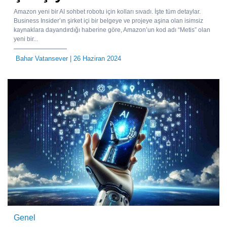
Amazon yeni bir AI sohbet robotu için kolları sıvadı. İşte tüm detaylar.
Business Insider’ın şirket içi bir belgeye ve projeye aşina olan isimsiz
kaynaklara dayandırdığı haberine göre, Amazon’un kod adı “Metis” olan
yeni bir...
Bahar Vatansever
| 26 Haziran 2024
Genel