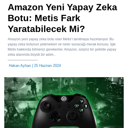
Amazon Yeni Yapay Zeka
Botu: Metis Fark
Yaratabilecek Mi?
Amazon yeni yapay zeka botu olan Metis’i tanıtmaya hazırlanıyor. Bu
yapay zeka botunun yetenekleri ve neler sunacağı merak konusu. İşte
Metis hakkında bilmeniz gerekenler. Amazon, sürpriz bir şekilde yapay
zeka alanında büyük bir adım...
Hakan Ayhan
| 25 Haziran 2024