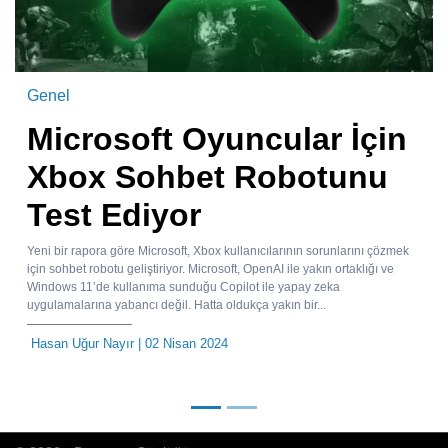
Genel
Microsoft Oyuncular İçin
Xbox Sohbet Robotunu
Test Ediyor
Yeni bir rapora göre Microsoft, Xbox kullanıcılarının sorunlarını çözmek
için sohbet robotu geliştiriyor. Microsoft, OpenAI ile yakın ortaklığı ve
Windows 11’de kullanıma sunduğu Copilot ile yapay zeka
uygulamalarına yabancı değil. Hatta oldukça yakın bir...
Hasan Uğur Nayır
| 02 Nisan 2024