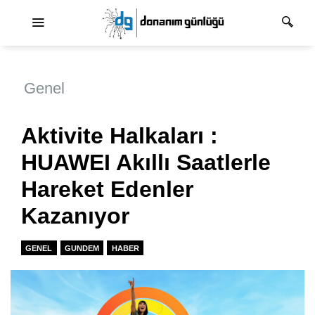
Ana dolaşım
Genel
Aktivite Halkaları :
HUAWEI Akıllı Saatlerle
Hareket Edenler
Kazanıyor
GENEL
GUNDEM
HABER