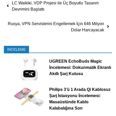
Yazı dolaşımı
LC Waikiki, VDP Projesi ile Üç Boyutlu Tasarım
Devrimini Başlattı
Rusya, VPN Servislerini Engellemek İçin 646 Milyon
Dolar Harcayacak
İNCELEME
UGREEN EchoBuds Magic
İncelemesi: Dokunmatik Ekranlı
Akıllı Şarj Kutusu
Philips 3’ü 1 Arada Qi Kablosuz
Şarj İstasyonu İncelemesi:
Masaüstünde Kablo
Kalabalığına Son