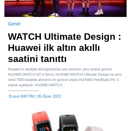
Genel
WATCH Ultimate Design :
Huawei ilk altın akıllı
saatini tanıttı
Huawei’in stratejik dönüşümünün son ürünleri; yeni amiral gemisi
HUAWEI WATCH GT 4 Serisi, HUAWEI WATCH Ultimate Design ve yeni
nesil TWS kulaklık ailesinin en güncel ürünü HUAWEI FreeBuds Pro 3
olarak açıklandı. HUAWEI WATCH...
Ecevit BIKTIM
| 05 Ekim 2023