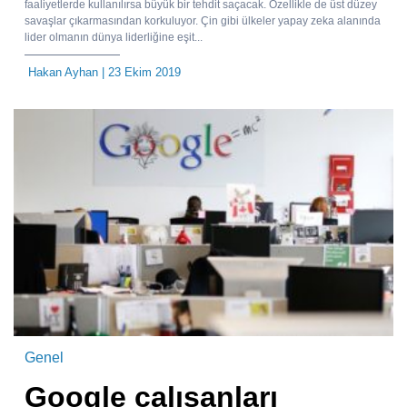
faaliyetlerde kullanılırsa büyük bir tehdit saçacak. Özellikle de üst düzey
savaşlar çıkarmasından korkuluyor. Çin gibi ülkeler yapay zeka alanında
lider olmanın dünya liderliğine eşit...
Hakan Ayhan
| 23 Ekim 2019
Genel
Google çalışanları