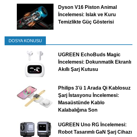
Dyson V16 Piston Animal
İncelemesi: Islak ve Kuru
Temizlikte Güç Gösterisi
DOSYA KONUSU
UGREEN EchoBuds Magic
İncelemesi: Dokunmatik Ekranlı
Akıllı Şarj Kutusu
Philips 3’ü 1 Arada Qi Kablosuz
Şarj İstasyonu İncelemesi:
Masaüstünde Kablo
Kalabalığına Son
UGREEN Uno RG İncelemesi:
Robot Tasarımlı GaN Şarj Cihazı