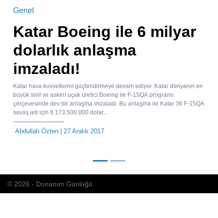
Genel
Katar Boeing ile 6 milyar
dolarlık anlaşma
imzaladı!
Katar hava kuvvetlerini güçlendirmeye devam ediyor. Katar dünyanın en
büyük sivil ve askeri uçak üretici Boeing ile F-15QA programı
çerçevesinde dev bir anlaşma imzaladı. Bu anlaşma ile Katar 36 F-15QA
savaş jeti için 6.173.500.000 dolar...
Abdullah Özten
| 27 Aralık 2017
© 2026 - Donanım Günlüğü