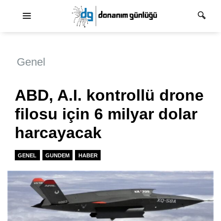
Ana dolaşım
Genel
ABD, A.I. kontrollü drone
filosu için 6 milyar dolar
harcayacak
GENEL
GUNDEM
HABER