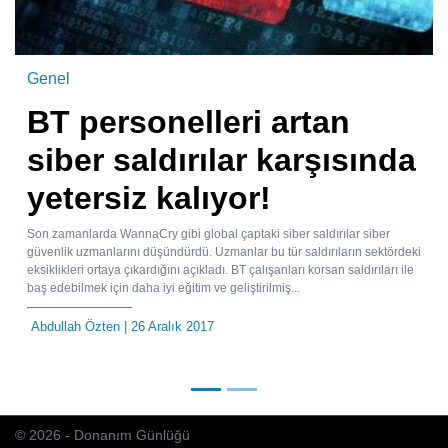
Genel
BT personelleri artan
siber saldırılar karşısında
yetersiz kalıyor!
Son zamanlarda WannaCry gibi global çaptaki siber saldırılar siber
güvenlik uzmanlarını düşündürdü. Uzmanlar bu tür saldırıların sektördeki
eksiklikleri ortaya çıkardığını açıkladı. BT çalışanları korsan saldırıları ile
baş edebilmek için daha iyi eğitim ve geliştirilmiş...
Abdullah Özten
| 26 Aralık 2017
© 2026 - Donanım Günlüğü