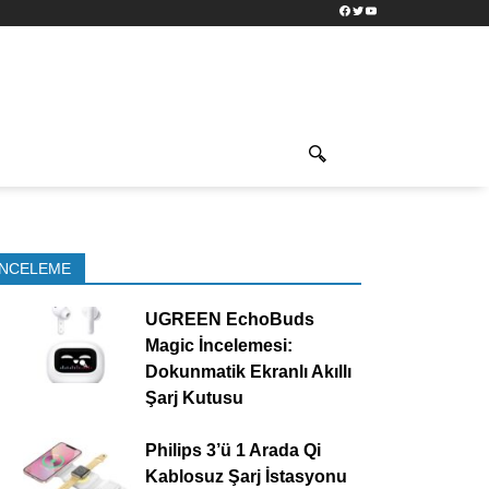
Facebook
Twitter
YouTube
İNCELEME
UGREEN EchoBuds
Magic İncelemesi:
Dokunmatik Ekranlı Akıllı
Şarj Kutusu
Philips 3’ü 1 Arada Qi
Kablosuz Şarj İstasyonu