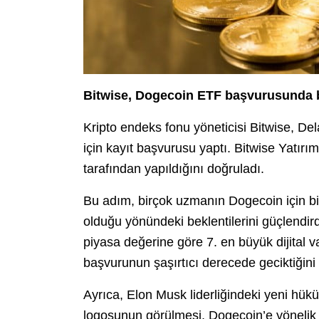
Bitwise, Dogecoin ETF başvurusunda 
Kripto endeks fonu yöneticisi Bitwise, De
için kayıt başvurusu yaptı. Bitwise Yatı
tarafından yapıldığını doğruladı.
Bu adım, birçok uzmanın Dogecoin için 
olduğu yönündeki beklentilerini güçlendi
piyasa değerine göre 7. en büyük dijital v
başvurunun şaşırtıcı derecede geciktiğini i
Ayrıca, Elon Musk liderliğindeki yeni hü
logosunun görülmesi, Dogecoin’e yönelik il