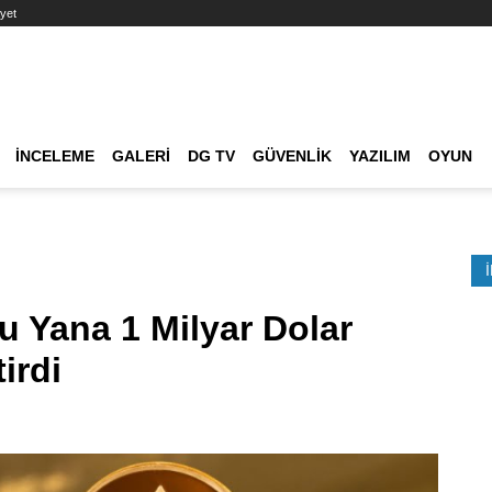
yet
Ana dolaşım
İNCELEME
GALERI
DG TV
GÜVENLIK
YAZILIM
OYUN
Etkinlik Ara
u Yana 1 Milyar Dolar
irdi