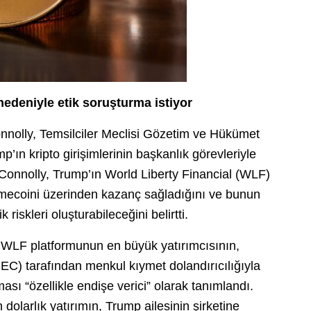
nedeniyle etik soruşturma istiyor
nolly, Temsilciler Meclisi Gözetim ve Hükümet
ın kripto girişimlerinin başkanlık görevleriyle
. Connolly, Trump’ın World Liberty Financial (WLF)
mecoini üzerinden kazanç sağladığını ve bunun
 riskleri oluşturabileceğini belirtti.
 WLF platformunun en büyük yatırımcısının,
C) tarafından menkul kıymet dolandırıcılığıyla
sı “özellikle endişe verici” olarak tanımlandı.
olarlık yatırımın, Trump ailesinin şirketine