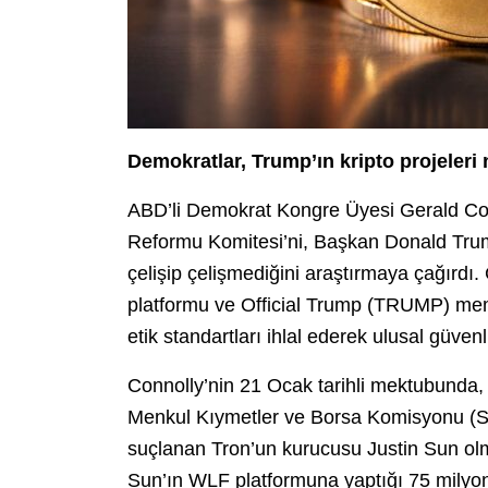
Demokratlar, Trump’ın kripto projeleri 
ABD’li Demokrat Kongre Üyesi Gerald Con
Reformu Komitesi’ni, Başkan Donald Trump’
çelişip çelişmediğini araştırmaya çağırdı
platformu ve Official Trump (TRUMP) me
etik standartları ihlal ederek ulusal güvenlik
Connolly’nin 21 Ocak tarihli mektubunda,
Menkul Kıymetler ve Borsa Komisyonu (SE
suçlanan Tron’un kurucusu Justin Sun olma
Sun’ın WLF platformuna yaptığı 75 milyon d