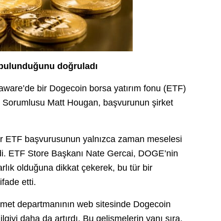
bulunduğunu doğruladı
laware’de bir Dogecoin borsa yatırım fonu (ETF)
rım Sorumlusu Matt Hougan, başvurunun şirket
bir ETF başvurusunun yalnızca zaman meselesi
rdi. ETF Store Başkanı Nate Gercai, DOGE’nin
arlık olduğuna dikkat çekerek, bu tür bir
fade etti.
kümet departmanının web sitesinde Dogecoin
giyi daha da artırdı. Bu gelişmelerin yanı sıra,