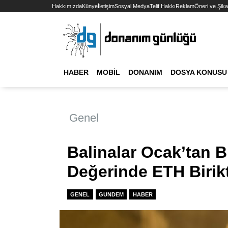
Hakkımızda
Künye
İletişim
Sosyal Medya
Telif Hakkı
Reklam
Öneri ve Şika
HABER
MOBIL
DONANIM
DOSYA KONUSU
Genel
Balinalar Ocak’tan B
Değerinde ETH Birikt
GENEL
GUNDEM
HABER