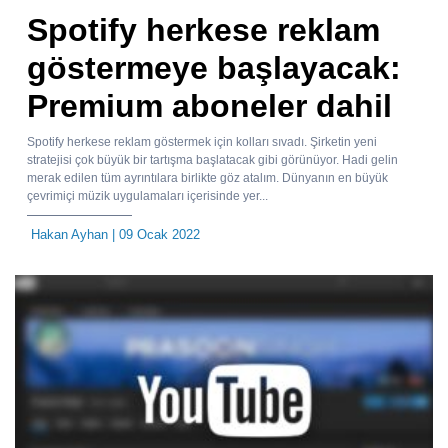
Spotify herkese reklam
göstermeye başlayacak:
Premium aboneler dahil
Spotify herkese reklam göstermek için kolları sıvadı. Şirketin yeni
stratejisi çok büyük bir tartışma başlatacak gibi görünüyor. Hadi gelin
merak edilen tüm ayrıntılara birlikte göz atalım. Dünyanın en büyük
çevrimiçi müzik uygulamaları içerisinde yer...
Hakan Ayhan
| 09 Ocak 2022