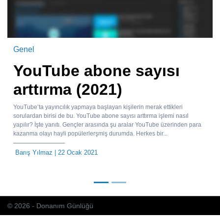
Genel
YouTube abone sayısı
arttırma (2021)
YouTube’ta yayıncılık yapmaya başlayan kişilerin merak ettikleri
sorulardan birisi de bu. YouTube abone sayısı arttırma işlemi nasıl
yapılır? İşte yanıtı. Gençler arasında şu aralar YouTube üzerinden para
kazanma olayı hayli popülerlerşmiş durumda. Herkes bir...
Barış Yılmaz
| 22 Ocak 2021
© 2026 - Donanım Günlüğü