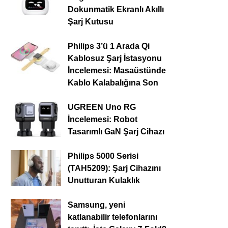
Dokunmatik Ekranlı Akıllı
Şarj Kutusu
Philips 3’ü 1 Arada Qi
Kablosuz Şarj İstasyonu
İncelemesi: Masaüstünde
Kablo Kalabalığına Son
UGREEN Uno RG
İncelemesi: Robot
Tasarımlı GaN Şarj Cihazı
Philips 5000 Serisi
(TAH5209): Şarj Cihazını
Unutturan Kulaklık
Samsung, yeni
katlanabilir telefonlarını