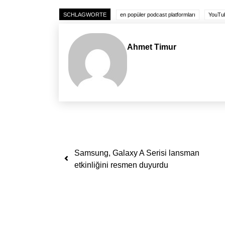
SCHLAGWORTE
en popüler podcast platformları
YouTub
Ahmet Timur
Yazı dolaşımı
Samsung, Galaxy A Serisi lansman
etkinliğini resmen duyurdu