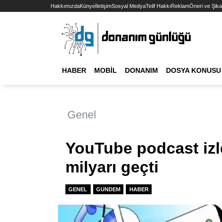
Hakkımızda
Künye
İletişim
Sosyal Medya
Telif Hakkı
Reklam
Öneri ve Şika
HABER
MOBIL
DONANIM
DOSYA KONUSU
Genel
YouTube podcast izle
milyarı geçti
GENEL
GUNDEM
HABER