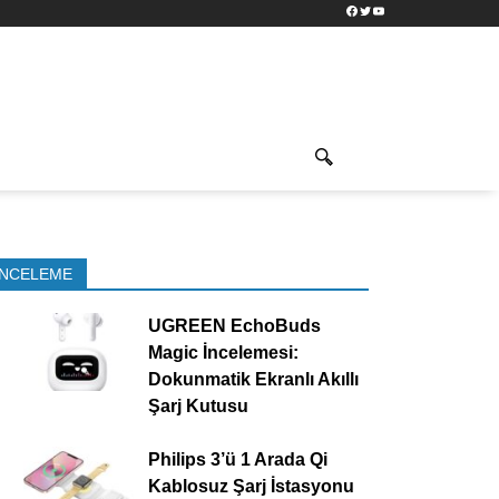
Facebook
Twitter
YouTube
İNCELEME
UGREEN EchoBuds
Magic İncelemesi:
Dokunmatik Ekranlı Akıllı
Şarj Kutusu
Philips 3’ü 1 Arada Qi
Kablosuz Şarj İstasyonu