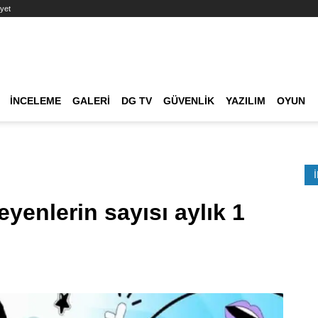
yet
Ana dolaşım
İNCELEME
GALERI
DG TV
GÜVENLIK
YAZILIM
OYUN
Etkinlik Ara
yenlerin sayısı aylık 1