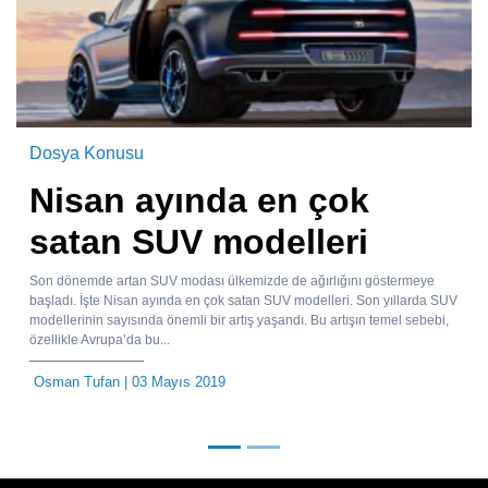
Dosya Konusu
Nisan ayında en çok
satan SUV modelleri
Son dönemde artan SUV modası ülkemizde de ağırlığını göstermeye
başladı. İşte Nisan ayında en çok satan SUV modelleri. Son yıllarda SUV
modellerinin sayısında önemli bir artış yaşandı. Bu artışın temel sebebi,
özellikle Avrupa’da bu...
Osman Tufan
| 03 Mayıs 2019