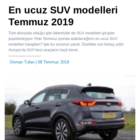
En ucuz SUV modelleri
Temmuz 2019
Tüm dünyada olduğu gibi ülkemizde de SUV modelleri git gide
popülerleşiyor. Peki Temmuz ayında alabileceğiniz en ucuz SUV
modelleri hangileri? İşte bu sorunun yanıtı. Özellikle son birkaç yıldır
Avrupa’da SUV tarzı araçların hayli trend...
Osman Tufan
| 08 Temmuz 2019