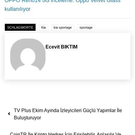
OPPO Reno14 5G inceleme: Oppo Velvet Glass
kullanılıyor
SCHLAGWORTE
Kia
kia sportage
sportage
Ecevit BIKTIM
Yazı dolaşımı
TV Plus Ekim Ayında İzleyicileri Güçlü Yapımlar İle
Buluşturuyor
CoinTR İle Kripto Herkes İçin Erişilebilir, Anlaşılır Ve