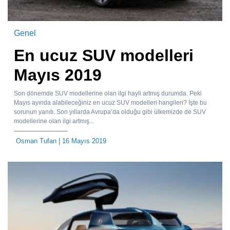
Genel
En ucuz SUV modelleri
Mayıs 2019
Son dönemde SUV modellerine olan ilgi hayli artmış durumda. Peki
Mayıs ayında alabileceğiniz en ucuz SUV modelleri hangileri? İşte bu
sorunun yanıtı. Son yıllarda Avrupa’da olduğu gibi ülkemizde de SUV
modellerine olan ilgi artmış...
Osman Tufan
| 16 Mayıs 2019