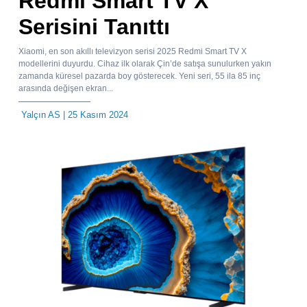
Redmi Smart TV X
Serisini Tanıttı
Xiaomi, en son akıllı televizyon serisi 2025 Redmi Smart TV X
modellerini duyurdu. Cihaz ilk olarak Çin’de satışa sunulurken yakın
zamanda küresel pazarda boy gösterecek. Yeni seri, 55 ila 85 inç
arasında değişen ekran...
Yalçın AS
| 25 Kasım 2024