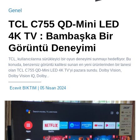
Genel
TCL C755 QD-Mini LED
4K TV : Bambaşka Bir
Görüntü Deneyimi
TCL, kullanıcılarına sürükleyici bir oyun deneyimi sunmayı hedefliyor. Bu
konuda, benzersiz görüntü kalitesi sunan en yeni ürünlerinden bir tanesi
olan TCL C755 QD-Mini LED 4K TV’yi pazara sundu. Dolby Vision,
Dolby Vision IQ, Dolby...
Ecevit BIKTIM
| 05 Nisan 2024