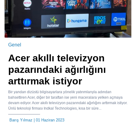
Genel
Acer akıllı televizyon
pazarındaki ağırlığını
arttırmak istiyor
Bir yandan dizüstü bilgisayarlara yönelik yatırımlarıyla adından
bahsettiren Acer, diğer bir taraftan ise yeni maceralara yelken açmaya
devam ediyor. Acer akıllı televizyon pazarındaki ağırlığını arttırmak istiyor.
Ünlü teknoloji firması Indkal Technologies, kısa bir süre...
Barış Yılmaz
| 01 Haziran 2023