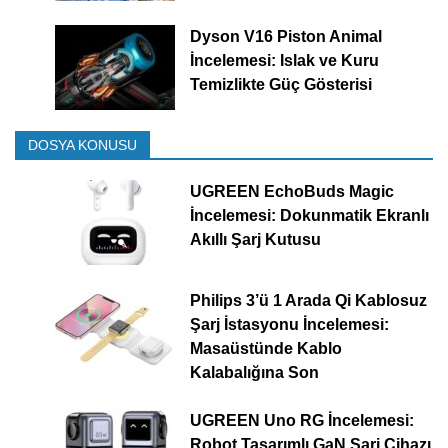
Dyson V16 Piston Animal
İncelemesi: Islak ve Kuru
Temizlikte Güç Gösterisi
DOSYA KONUSU
UGREEN EchoBuds Magic
İncelemesi: Dokunmatik Ekranlı
Akıllı Şarj Kutusu
Philips 3’ü 1 Arada Qi Kablosuz
Şarj İstasyonu İncelemesi:
Masaüstünde Kablo
Kalabalığına Son
UGREEN Uno RG İncelemesi:
Robot Tasarımlı GaN Şarj Cihazı