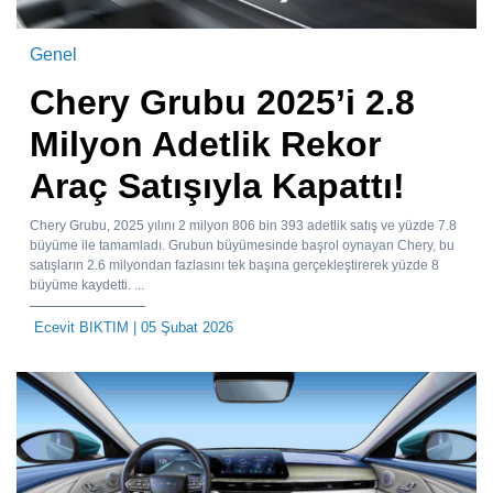
Genel
Chery Grubu 2025’i 2.8
Milyon Adetlik Rekor
Araç Satışıyla Kapattı!
Chery Grubu, 2025 yılını 2 milyon 806 bin 393 adetlik satış ve yüzde 7.8
büyüme ile tamamladı. Grubun büyümesinde başrol oynayan Chery, bu
satışların 2.6 milyondan fazlasını tek başına gerçekleştirerek yüzde 8
büyüme kaydetti. ...
Ecevit BIKTIM
| 05 Şubat 2026