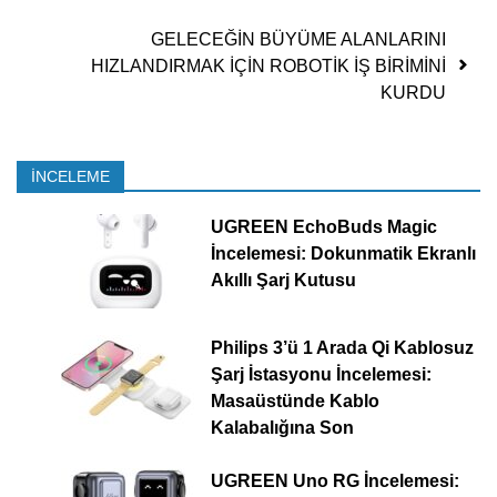
GELECEĞİN BÜYÜME ALANLARINI
HIZLANDIRMAK İÇİN ROBOTİK İŞ BİRİMİNİ
KURDU
İNCELEME
UGREEN EchoBuds Magic
İncelemesi: Dokunmatik Ekranlı
Akıllı Şarj Kutusu
Philips 3’ü 1 Arada Qi Kablosuz
Şarj İstasyonu İncelemesi:
Masaüstünde Kablo
Kalabalığına Son
UGREEN Uno RG İncelemesi: