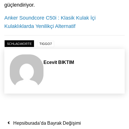
güçlendiriyor.
Anker Soundcore C50i : Klasik Kulak İçi
Kulaklıklarda Yenilikçi Alternatif
SCHLAGWORTE
TIGGO7
Ecevit BIKTIM
Yazı dolaşımı
Hepsiburada’da Bayrak Değişimi