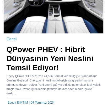
Genel
QPower PHEV : Hibrit
Dünyasının Yeni Neslini
Temsil Ediyor!
Chery QPower PHEV Yüzde 44,5’lik Termal Verimliliğiyle Standartların
Ötesine Geçiyor! Chery, yeni nesil modelleriyle satış performansını
artırmaya devam ediyor. Yeni enerji çağıyla birlikte geleneksel fosil yakıtlı
araçlardaki uzmanlığını derinleştirmeye devam eden marka, çevre
dostu...
Ecevit BIKTIM
| 04 Temmuz 2024