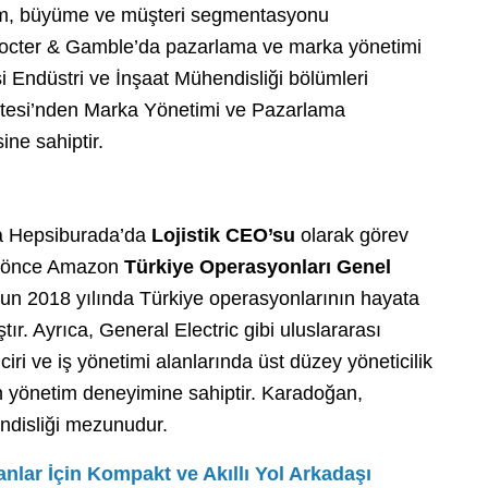
şüm, büyüme ve müşteri segmentasyonu
ne Procter & Gamble’da pazarlama ve marka yönetimi
i Endüstri ve İnşaat Mühendisliği bölümleri
tesi’nden Marka Yönetimi ve Pazarlama
ine sahiptir.
a Hepsiburada’da
Lojistik CEO’su
olarak görev
n önce Amazon
Türkiye Operasyonları Genel
n 2018 yılında Türkiye operasyonlarının hayata
tır. Ayrıca, General Electric gibi uluslararası
ciri ve iş yönetimi alanlarında üst düzey yöneticilik
kın yönetim deneyimine sahiptir. Karadoğan,
endisliği mezunudur.
nlar İçin Kompakt ve Akıllı Yol Arkadaşı