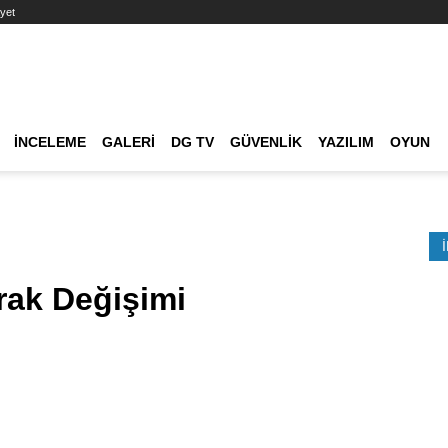
yet
Ana dolaşım
İNCELEME
GALERI
DG TV
GÜVENLIK
YAZILIM
OYUN
Etkinlik Ara
rak Değişimi