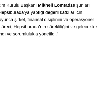
etim Kurulu Başkanı
Mikheil Lomtadze
şunları
epsiburada’ya yaptığı değerli katkılar için
unca şirket, finansal disiplinini ve operasyonel
süreci, Hepsiburada’nın sürekliliğini ve gelecekteki
andı ve sorumlulukla yönetildi.”