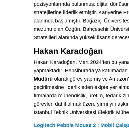
pozisyonlarında bulunmuş; dijital dönü
stratejilerine liderlik etmiştir. Kariyeri
alanında başlamıştır. Boğaziçi Üniversites
mezunu olan Özgün, Bahçeşehir Üniversi
Stratejileri alanında yüksek lisans dereces
Hakan Karadoğan
Hakan Karadoğan, Mart 2024’ten bu yan
yapmaktadır. Hepsiburada’ya katılmada
Müdürü
olarak görev yapmış ve Amazon’u
geçirilmesine liderlik eden ekipte yer almış
firmalarda mühendislik, üretim, tedarik zin
görevleri dahil olmak üzere yirmi yılı aş
İstanbul Teknik Üniversitesi Elektrik Müh
Logitech Pebble Mouse 2 : Mobil Çalışa