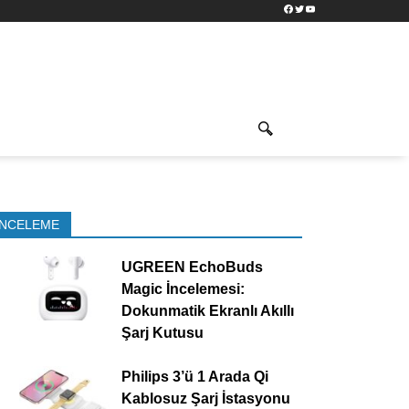
Facebook
Twitter
YouTube
İNCELEME
UGREEN EchoBuds
Magic İncelemesi:
Dokunmatik Ekranlı Akıllı
Şarj Kutusu
Philips 3’ü 1 Arada Qi
Kablosuz Şarj İstasyonu