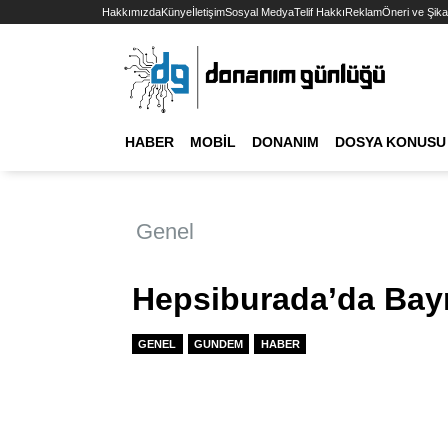
Hakkımızda
Künye
İletişim
Sosyal Medya
Telif Hakkı
Reklam
Öneri ve Şika
HABER
MOBIL
DONANIM
DOSYA KONUSU
Genel
Hepsiburada’da Bay
GENEL
GUNDEM
HABER