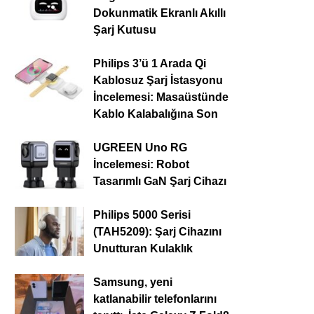
Dokunmatik Ekranlı Akıllı
Şarj Kutusu
Philips 3’ü 1 Arada Qi
Kablosuz Şarj İstasyonu
İncelemesi: Masaüstünde
Kablo Kalabalığına Son
UGREEN Uno RG
İncelemesi: Robot
Tasarımlı GaN Şarj Cihazı
Philips 5000 Serisi
(TAH5209): Şarj Cihazını
Unutturan Kulaklık
Samsung, yeni
katlanabilir telefonlarını