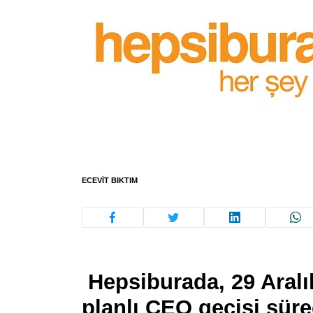
ECEVIT BIKTIM
Hepsiburada, 29 Aralı
planlı CEO geçişi sür