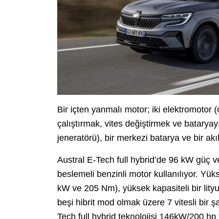
Bir içten yanmalı motor; iki elektromotor (
çalıştırmak, vites değiştirmek ve bataryayı
jeneratörü), bir merkezi batarya ve bir a
Austral E-Tech full hybrid’de 96 kW güç ve 
beslemeli benzinli motor kullanılıyor. Yük
kW ve 205 Nm), yüksek kapasiteli bir lityu
beşi hibrit mod olmak üzere 7 vitesli bir
Tech full hybrid teknolojisi 146kW/200 hp 