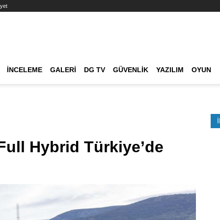
yet
Ana dolaşım
İNCELEME
GALERI
DG TV
GÜVENLIK
YAZILIM
OYUN
Etkinlik Ara
Full Hybrid Türkiye’de