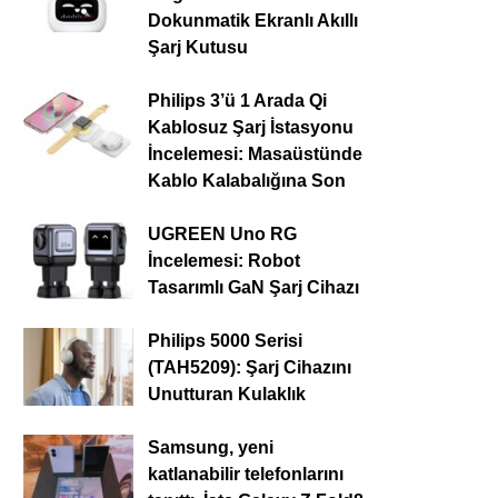
Dokunmatik Ekranlı Akıllı
Şarj Kutusu
Philips 3’ü 1 Arada Qi
Kablosuz Şarj İstasyonu
İncelemesi: Masaüstünde
Kablo Kalabalığına Son
UGREEN Uno RG
İncelemesi: Robot
Tasarımlı GaN Şarj Cihazı
Philips 5000 Serisi
(TAH5209): Şarj Cihazını
Unutturan Kulaklık
Samsung, yeni
katlanabilir telefonlarını