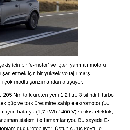
çekiş için bir ‘e-motor’ ve içten yanmalı motoru
 şarj etmek için bir yüksek voltajlı marş
kıllı çok modlu şanzımandan oluşuyor.
205 Nm tork üreten yeni 1,2 litre 3 silindirli turbo
sek güç ve tork üretimine sahip elektromotor (50
m iyon batarya (1,7 kWh / 400 V) ve ikisi elektrik,
 şanzıman sistemi ile tamamlanıyor. Bu sayede E-
toplam güç üretebiliyor. Üstün sürüş keyfi ile