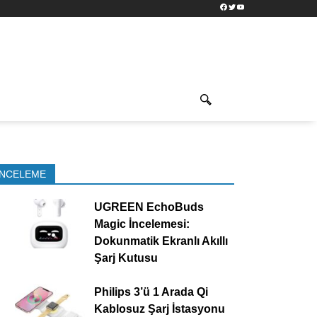
Facebook
Twitter
YouTube
İNCELEME
UGREEN EchoBuds
Magic İncelemesi:
Dokunmatik Ekranlı Akıllı
Şarj Kutusu
Philips 3’ü 1 Arada Qi
Kablosuz Şarj İstasyonu