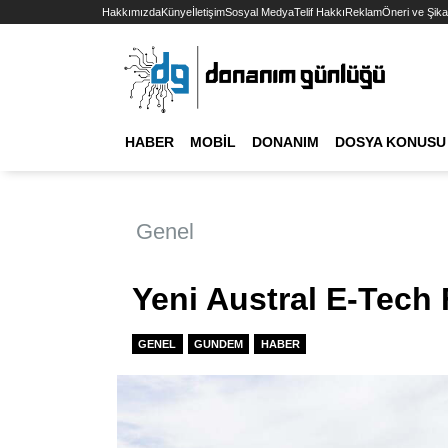
Hakkımızda
Künye
İletişim
Sosyal Medya
Telif Hakkı
Reklam
Öneri ve Şika
HABER
MOBIL
DONANIM
DOSYA KONUSU
Genel
Yeni Austral E-Tech 
GENEL
GUNDEM
HABER