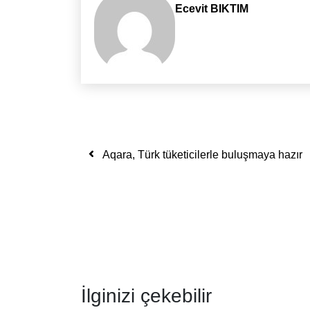
Ecevit BIKTIM
Yazı dolaşımı
Aqara, Türk tüketicilerle buluşmaya hazır
İlginizi çekebilir