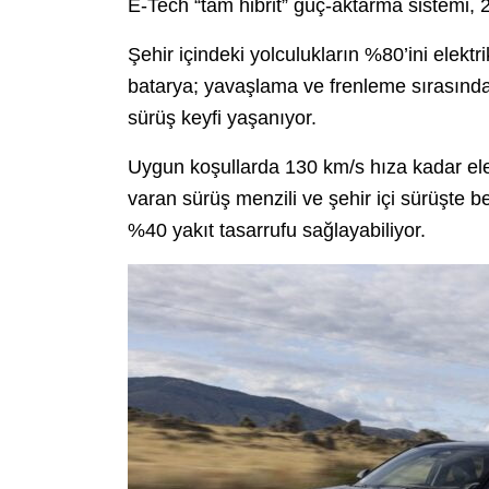
E-Tech “tam hibrit” güç-aktarma sistemi,
Şehir içindeki yolculukların %80’ini ele
batarya; yavaşlama ve frenleme sırasında 
sürüş keyfi yaşanıyor.
Uygun koşullarda 130 km/s hıza kadar ele
varan sürüş menzili ve şehir içi sürüşte b
%40 yakıt tasarrufu sağlayabiliyor.