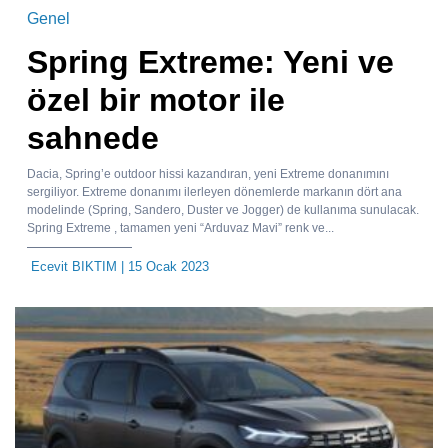
Genel
Spring Extreme: Yeni ve
özel bir motor ile
sahnede
Dacia, Spring’e outdoor hissi kazandıran, yeni Extreme donanımını
sergiliyor. Extreme donanımı ilerleyen dönemlerde markanın dört ana
modelinde (Spring, Sandero, Duster ve Jogger) de kullanıma sunulacak.
Spring Extreme , tamamen yeni “Arduvaz Mavi” renk ve...
Ecevit BIKTIM
| 15 Ocak 2023