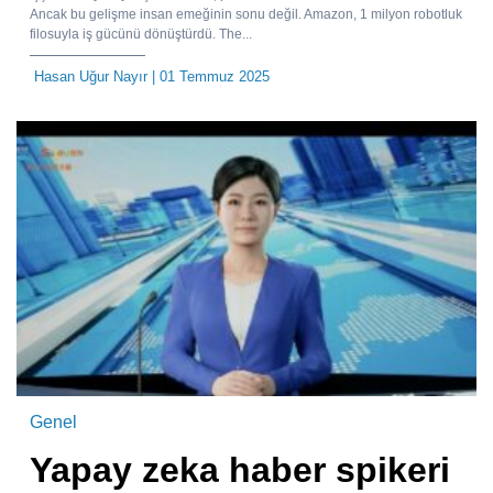
Ancak bu gelişme insan emeğinin sonu değil. Amazon, 1 milyon robotluk
filosuyla iş gücünü dönüştürdü. The...
Hasan Uğur Nayır
| 01 Temmuz 2025
Genel
Yapay zeka haber spikeri