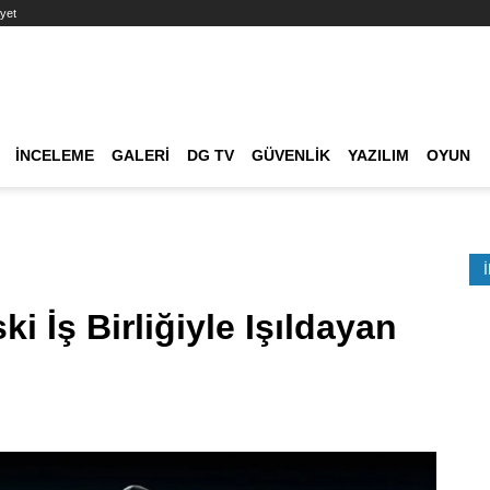
yet
Ana dolaşım
İNCELEME
GALERI
DG TV
GÜVENLIK
YAZILIM
OYUN
Etkinlik Ara
i İş Birliğiyle Işıldayan