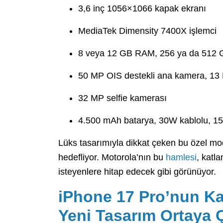
3,6 inç 1056×1066 kapak ekranı
MediaTek Dimensity 7400X işlemci
8 veya 12 GB RAM, 256 ya da 512
50 MP OIS destekli ana kamera, 13 M
32 MP selfie kamerası
4.500 mAh batarya, 30W kablolu, 15
Lüks tasarımıyla dikkat çeken bu özel mod
hedefliyor. Motorola’nın bu
hamlesi
, katl
isteyenlere hitap edecek gibi görünüyor.
iPhone 17 Pro’nun K
Yeni Tasarım Ortaya Ç