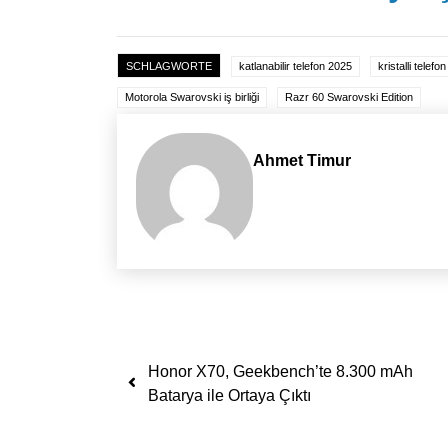
SCHLAGWORTE
katlanabilir telefon 2025
kristalli telefon
Motorola Swarovski iş birliği
Razr 60 Swarovski Edition
Ahmet Timur
Yazı dolaşımı
Honor X70, Geekbench’te 8.300 mAh
Batarya ile Ortaya Çıktı