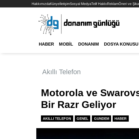
Hakkımızda
Künye
İletişim
Sosyal Medya
Telif Hakkı
Reklam
Öneri ve Şika
HABER
MOBIL
DONANIM
DOSYA KONUSU
Akıllı Telefon
Motorola ve Swarovsk
Bir Razr Geliyor
AKILLI TELEFON
GENEL
GUNDEM
HABER