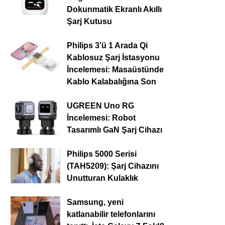
Dokunmatik Ekranlı Akıllı
Şarj Kutusu
Philips 3’ü 1 Arada Qi
Kablosuz Şarj İstasyonu
İncelemesi: Masaüstünde
Kablo Kalabalığına Son
UGREEN Uno RG
İncelemesi: Robot
Tasarımlı GaN Şarj Cihazı
Philips 5000 Serisi
(TAH5209): Şarj Cihazını
Unutturan Kulaklık
Samsung, yeni
katlanabilir telefonlarını