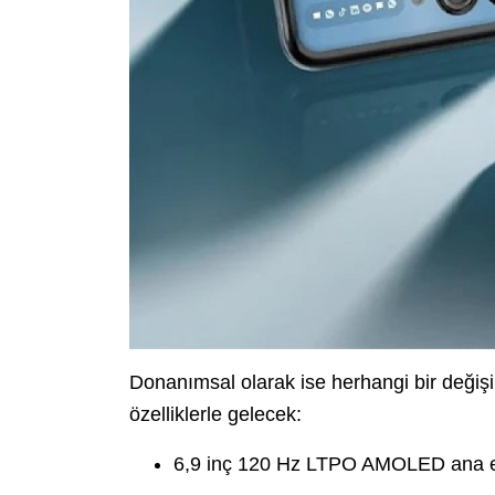
Donanımsal olarak ise herhangi bir değişi
özelliklerle gelecek:
6,9 inç 120 Hz LTPO AMOLED ana e