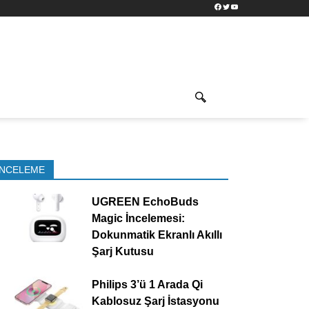
Facebook
Twitter
YouTube
İNCELEME
UGREEN EchoBuds
Magic İncelemesi:
Dokunmatik Ekranlı Akıllı
Şarj Kutusu
Philips 3’ü 1 Arada Qi
Kablosuz Şarj İstasyonu