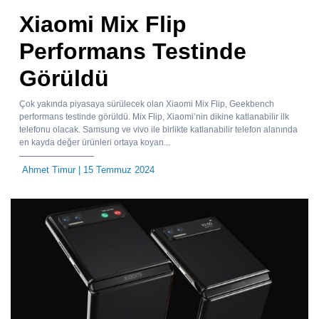
Xiaomi Mix Flip
Performans Testinde
Görüldü
Çok yakında piyasaya sürülecek olan Xiaomi Mix Flip, Geekbench
performans testinde görüldü. Mix Flip, Xiaomi’nin dikine katlanabilir ilk
telefonu olacak. Samsung ve vivo ile birlikte katlanabilir telefon alanında
en kayda değer ürünleri ortaya koyan...
Ahmet Timur
| 15 Temmuz 2024