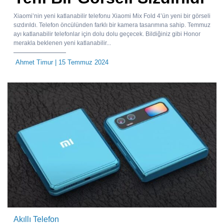
Xiaomi’nin yeni katlanabilir telefonu Xiaomi Mix Fold 4’ün yeni bir görseli
sızdırıldı. Telefon öncülünden farklı bir kamera tasarımına sahip. Temmuz
ayı katlanabilir telefonlar için dolu dolu geçecek. Bildiğiniz gibi Honor
merakla beklenen yeni katlanabilir...
Ahmet Timur
| 15 Temmuz 2024
Akıllı Telefon