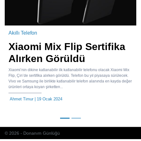
Akıllı Telefon
Xiaomi Mix Flip Sertifika
Alırken Görüldü
Xiaomi’nin dikine katlanabilir ilk katlanabilir telefonu olacak Xiaomi Mix
Flip, Çin’de sertifika alırken görüldü. Telefon bu yıl piyasaya sürülecek.
Vivo ve Samsung ile birlikte katlanabilir telefon alanında en kayda değer
ürünleri ortaya koyan şirketten...
Ahmet Timur
| 19 Ocak 2024
© 2026 - Donanım Günlüğü