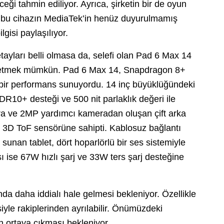
eği tahmin ediliyor. Ayrıca, şirketin bir de oyun
i ve bu cihazın MediaTek’in henüz duyurulmamış
gisi paylaşılıyor.
ayları belli olmasa da, selefi olan Pad 6 Max 14
in etmek mümkün. Pad 6 Max 14, Snapdragon 8+
 bir performans sunuyordu. 14 inç büyüklüğündeki
R10+ desteği ve 500 nit parlaklık değeri ile
a ve 2MP yardımcı kameradan oluşan çift arka
3D ToF sensörüne sahipti. Kablosuz bağlantı
 sunan tablet, dört hoparlörlü bir ses sistemiyle
ı ise 67W hızlı şarj ve 33W ters şarj desteğine
nda daha iddialı hale gelmesi bekleniyor. Özellikle
yle rakiplerinden ayrılabilir. Önümüzdeki
ın ortaya çıkması bekleniyor.