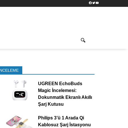
Facebook
Twitter
YouTube
İNCELEME
UGREEN EchoBuds
Magic İncelemesi:
Dokunmatik Ekranlı Akıllı
Şarj Kutusu
Philips 3’ü 1 Arada Qi
Kablosuz Şarj İstasyonu