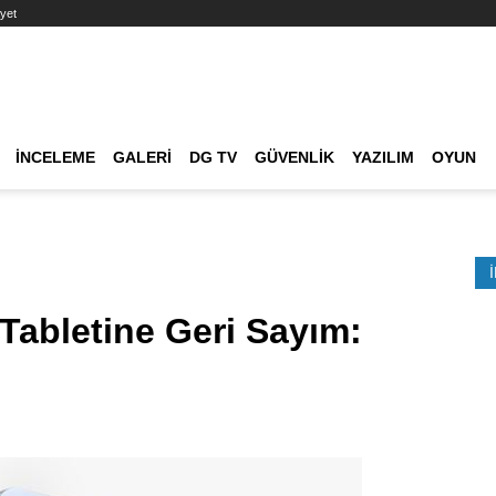
yet
Ana dolaşım
İNCELEME
GALERI
DG TV
GÜVENLIK
YAZILIM
OYUN
Etkinlik Ara
Tabletine Geri Sayım: