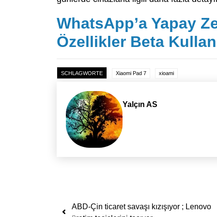
WhatsApp’a Yapay Ze
Özellikler Beta Kullan
SCHLAGWORTE
Xiaomi Pad 7
xioami
Yalçın AS
Yazı dolaşımı
ABD-Çin ticaret savaşı kızışıyor ; Lenovo