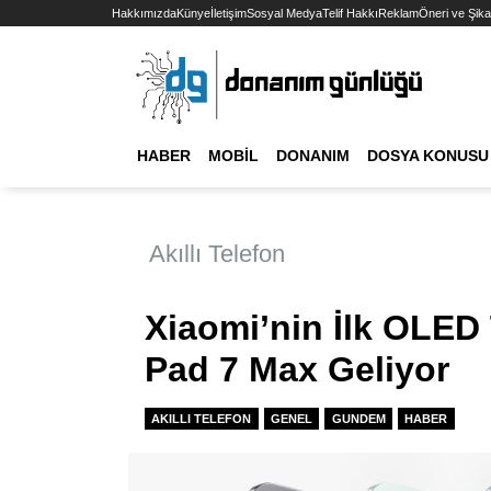
Hakkımızda
Künye
İletişim
Sosyal Medya
Telif Hakkı
Reklam
Öneri ve Şika
HABER
MOBIL
DONANIM
DOSYA KONUSU
Akıllı Telefon
Xiaomi’nin İlk OLED 
Pad 7 Max Geliyor
AKILLI TELEFON
GENEL
GUNDEM
HABER