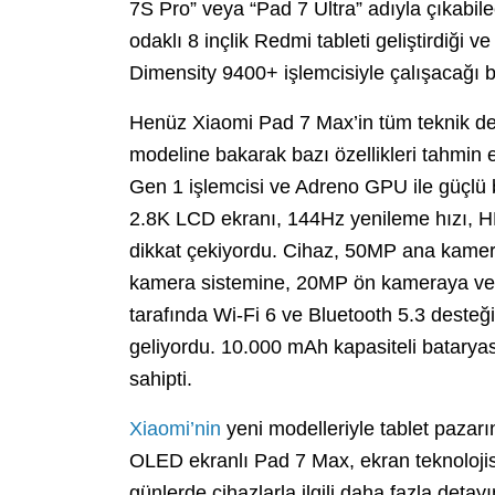
7S Pro” veya “Pad 7 Ultra” adıyla çıkabilec
odaklı 8 inçlik Redmi tableti geliştirdiğ
Dimensity 9400+ işlemcisiyle çalışacağı bil
Henüz Xiaomi Pad 7 Max’in tüm teknik det
modeline bakarak bazı özellikleri tahm
Gen 1 işlemcisi ve Adreno GPU ile güçlü
2.8K LCD ekranı, 144Hz yenileme hızı, HD
dikkat çekiyordu. Cihaz, 50MP ana kamer
kamera sistemine, 20MP ön kameraya ve 
tarafında Wi-Fi 6 ve Bluetooth 5.3 desteği
geliyordu. 10.000 mAh kapasiteli bataryas
sahipti.
Xiaomi’nin
yeni modelleriyle tablet pazarı
OLED ekranlı Pad 7 Max, ekran teknolojisi
günlerde cihazlarla ilgili daha fazla detay