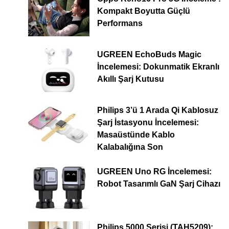
Kompakt Boyutta Güçlü
Performans
UGREEN EchoBuds Magic
İncelemesi: Dokunmatik Ekranlı
Akıllı Şarj Kutusu
Philips 3’ü 1 Arada Qi Kablosuz
Şarj İstasyonu İncelemesi:
Masaüstünde Kablo
Kalabalığına Son
UGREEN Uno RG İncelemesi:
Robot Tasarımlı GaN Şarj Cihazı
Philips 5000 Serisi (TAH5209):