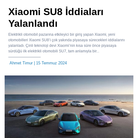
Xiaomi SU8 İddiaları
Yalanlandı
Elektrikli otomobil pazarına etkileyici bir giriş yapan Xiaomi, yeni
otomobilleri Xiaomi SU8’i çok yakında piyasaya sürecekleri iddialarını
yalanladı. Çinli teknoloji devi Xiaomi’nin kısa süre önce piyasaya
sürdüğü ilk elektrikli otomobili SU7, tam anlamıyla bir...
Ahmet Timur
| 15 Temmuz 2024