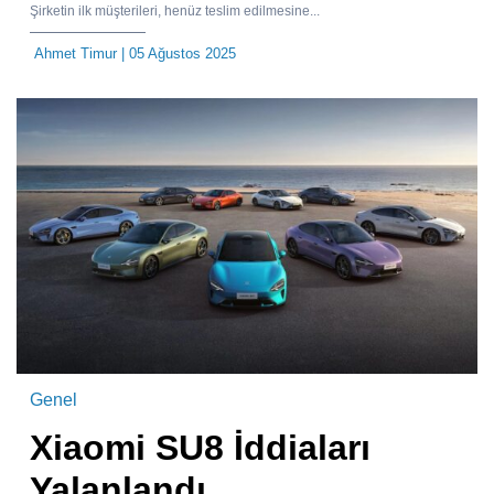
Şirketin ilk müşterileri, henüz teslim edilmesine...
Ahmet Timur
| 05 Ağustos 2025
Genel
Xiaomi SU8 İddiaları
Yalanlandı