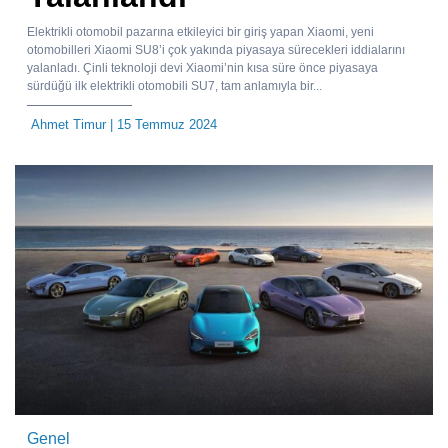
Elektrikli otomobil pazarına etkileyici bir giriş yapan Xiaomi, yeni
otomobilleri Xiaomi SU8’i çok yakında piyasaya sürecekleri iddialarını
yalanladı. Çinli teknoloji devi Xiaomi’nin kısa süre önce piyasaya
sürdüğü ilk elektrikli otomobili SU7, tam anlamıyla bir...
Ahmet Timur
| 15 Temmuz 2024
Genel