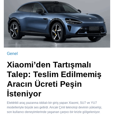
Genel
Xiaomi’den Tartışmalı
Talep: Teslim Edilmemiş
Aracın Ücreti Peşin
İsteniyor
Elektrikli araç pazarına iddialı bir giriş yapan Xiaomi, SU7 ve YU7
modelleriyle büyük ses getirdi. Ancak Çinli teknoloji devinin yükselişi,
son kullanıcı deneyimlerinde yaşanan çarpıcı bir krizle gölgeleniyor.