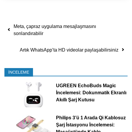
Yazı dolaşımı
Meta, çapraz uygulama mesajlaşmasını
sonlandırabilir
Artık WhatsApp’ta HD videolar paylaşabilirsiniz
İNCELEME
UGREEN EchoBuds Magic
İncelemesi: Dokunmatik Ekranlı
Akıllı Şarj Kutusu
Philips 3’ü 1 Arada Qi Kablosuz
Şarj İstasyonu İncelemesi:
Masaüstünde Kablo