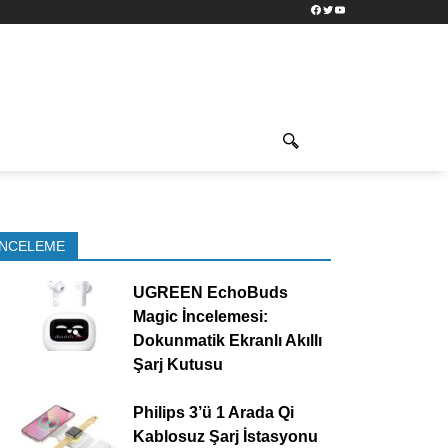
Facebook
Twitter
YouTube
İNCELEME
UGREEN EchoBuds
Magic İncelemesi:
Dokunmatik Ekranlı Akıllı
Şarj Kutusu
Philips 3’ü 1 Arada Qi
Kablosuz Şarj İstasyonu