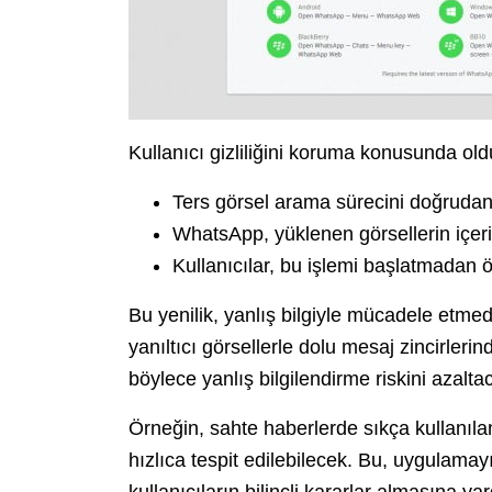
Kullanıcı gizliliğini koruma konusunda ol
Ters görsel arama sürecini doğruda
WhatsApp, yüklenen görsellerin içer
Kullanıcılar, bu işlemi başlatmadan ö
Bu yenilik, yanlış bilgiyle mücadele etmede k
yanıltıcı görsellerle dolu mesaj zincirleri
böylece yanlış bilgilendirme riskini azalta
Örneğin, sahte haberlerde sıkça kullanıla
hızlıca tespit edilebilecek. Bu, uygulamayı
kullanıcıların bilinçli kararlar almasına ya