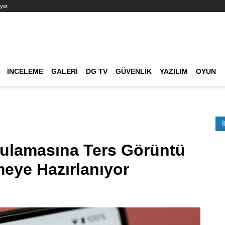
yet
Ana dolaşım
İNCELEME
GALERI
DG TV
GÜVENLIK
YAZILIM
OYUN
Etkinlik Ara
ulamasına Ters Görüntü
meye Hazırlanıyor