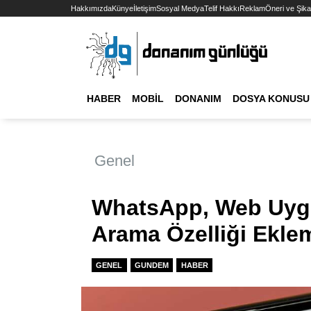
Hakkımızda
Künye
İletişim
Sosyal Medya
Telif Hakkı
Reklam
Öneri ve Şika
HABER
MOBIL
DONANIM
DOSYA KONUSU
Genel
WhatsApp, Web Uyg
Arama Özelliği Ekle
GENEL
GUNDEM
HABER