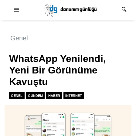
Ana dolaşım
Genel
WhatsApp Yenilendi,
Yeni Bir Görünüme
Kavuştu
GENEL
GUNDEM
HABER
İNTERNET