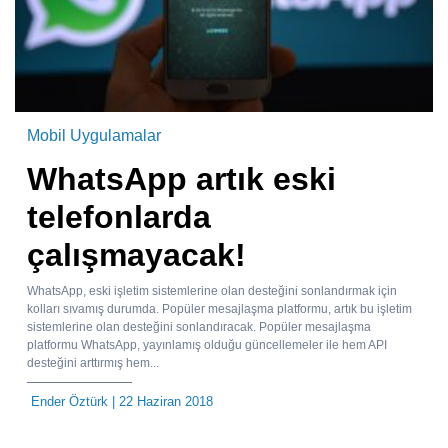
Mobil Uygulamalar
WhatsApp artık eski
telefonlarda
çalışmayacak!
WhatsApp, eski işletim sistemlerine olan desteğini sonlandırmak için
kolları sıvamış durumda. Popüler mesajlaşma platformu, artık bu işletim
sistemlerine olan desteğini sonlandıracak. Popüler mesajlaşma
platformu WhatsApp, yayınlamış olduğu güncellemeler ile hem API
desteğini arttırmış hem...
Ender Öztürk
| 22 Haziran 2018