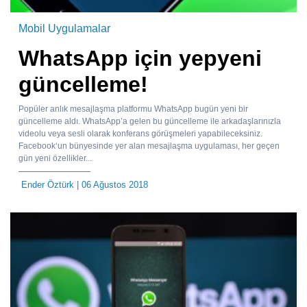
Mobil Uygulamalar
WhatsApp için yepyeni
güncelleme!
Popüler anlık mesajlaşma platformu WhatsApp bugün yeni bir
güncelleme aldı. WhatsApp’a gelen bu güncelleme ile arkadaşlarınızla
videolu veya sesli olarak konferans görüşmeleri yapabileceksiniz.
Facebook‘un bünyesinde yer alan mesajlaşma uygulaması, her geçen
gün yeni özellikler...
Ender Öztürk
| 06 Ağustos 2018