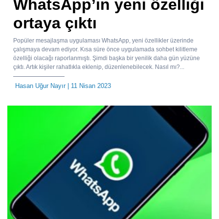
WhatsApp’ın yeni özelliği
ortaya çıktı
Popüler mesajlaşma uygulaması WhatsApp, yeni özellikler üzerinde
çalışmaya devam ediyor. Kısa süre önce uygulamada sohbet kilitleme
özelliği olacağı raporlanmıştı. Şimdi başka bir yenilik daha gün yüzüne
çıktı. Artık kişiler rahatlıkla eklenip, düzenlenebilecek. Nasıl mı?...
Hasan Uğur Nayır
| 11 Nisan 2023