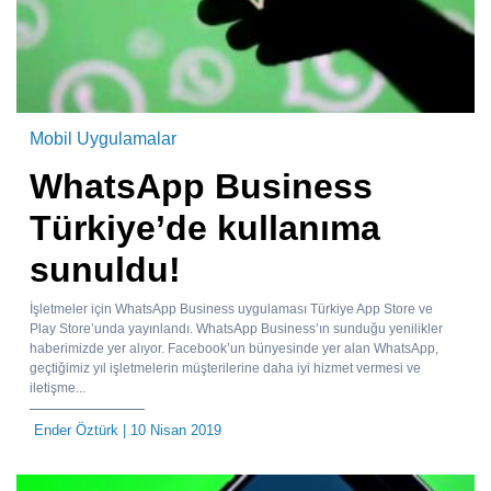
Mobil Uygulamalar
WhatsApp Business
Türkiye’de kullanıma
sunuldu!
İşletmeler için WhatsApp Business uygulaması Türkiye App Store ve
Play Store’unda yayınlandı. WhatsApp Business’ın sunduğu yenilikler
haberimizde yer alıyor. Facebook’un bünyesinde yer alan WhatsApp,
geçtiğimiz yıl işletmelerin müşterilerine daha iyi hizmet vermesi ve
iletişme...
Ender Öztürk
| 10 Nisan 2019