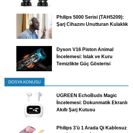
Philips 5000 Serisi (TAH5209):
Şarj Cihazını Unutturan Kulaklık
Dyson V16 Piston Animal
İncelemesi: Islak ve Kuru
Temizlikte Güç Gösterisi
DOSYA KONUSU
UGREEN EchoBuds Magic
İncelemesi: Dokunmatik Ekranlı
Akıllı Şarj Kutusu
Philips 3’ü 1 Arada Qi Kablosuz