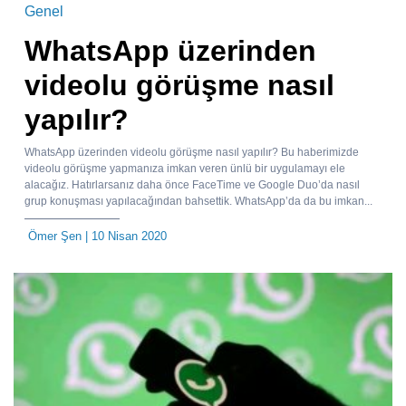
Genel
WhatsApp üzerinden
videolu görüşme nasıl
yapılır?
WhatsApp üzerinden videolu görüşme nasıl yapılır? Bu haberimizde
videolu görüşme yapmanıza imkan veren ünlü bir uygulamayı ele
alacağız. Hatırlarsanız daha önce FaceTime ve Google Duo’da nasıl
grup konuşması yapılacağından bahsettik. WhatsApp’da da bu imkan...
Ömer Şen
| 10 Nisan 2020