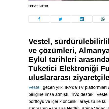
ECEVIT BIKTIM
Vestel, sürdürülebilirl
ve çözümleri, Almanya’
Eylül tarihleri arasın
Tüketici Elektroniği Fu
uluslararası ziyaretçile
Vestel
, geçen yılki IFA’da TV platformları
birliğine imza atmıştı. TiVo destekli Vestel
portföyü ve içerik öncelikli arayüzü ile kul
sunmanın yanı sıra Netflix, Prime Video v