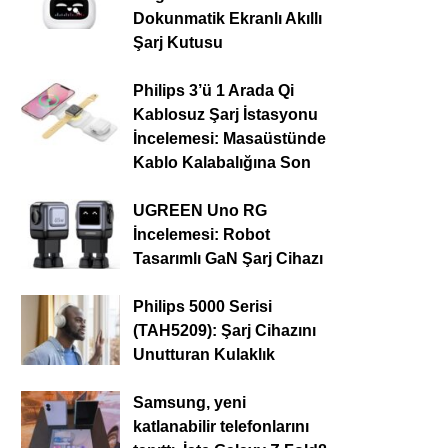
Dokunmatik Ekranlı Akıllı
Şarj Kutusu
Philips 3’ü 1 Arada Qi
Kablosuz Şarj İstasyonu
İncelemesi: Masaüstünde
Kablo Kalabalığına Son
UGREEN Uno RG
İncelemesi: Robot
Tasarımlı GaN Şarj Cihazı
Philips 5000 Serisi
(TAH5209): Şarj Cihazını
Unutturan Kulaklık
Samsung, yeni
katlanabilir telefonlarını