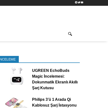
Facebook
Twitter
YouTube
İNCELEME
UGREEN EchoBuds
Magic İncelemesi:
Dokunmatik Ekranlı Akıllı
Şarj Kutusu
Philips 3’ü 1 Arada Qi
Kablosuz Şarj İstasyonu