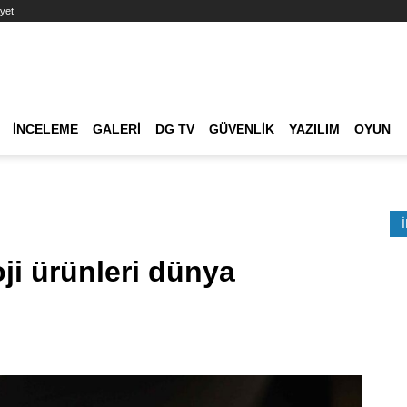
yet
Ana dolaşım
İNCELEME
GALERI
DG TV
GÜVENLIK
YAZILIM
OYUN
Etkinlik Ara
oji ürünleri dünya