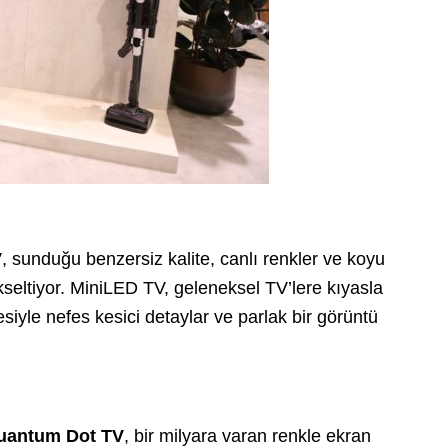
V
, sunduğu benzersiz kalite, canlı renkler ve koyu
kseltiyor. MiniLED TV, geleneksel TV’lere kıyasla
iyle nefes kesici detaylar ve parlak bir görüntü
uantum Dot TV
, bir milyara varan renkle ekran