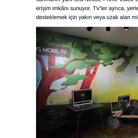
erişim imkânı sunuyor. TV’ler ayrıca, yerleş
desteklemek için yakın veya uzak alan mi