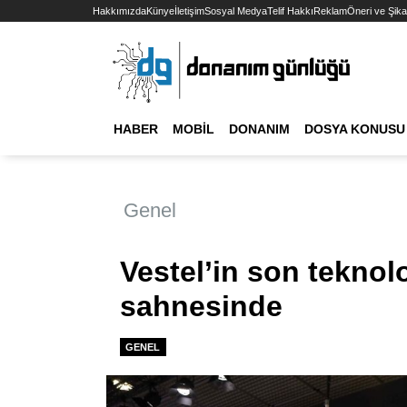
Hakkımızda
Künye
İletişim
Sosyal Medya
Telif Hakkı
Reklam
Öneri ve Şika
HABER
MOBIL
DONANIM
DOSYA KONUSU
Genel
Vestel’in son teknol
sahnesinde
GENEL