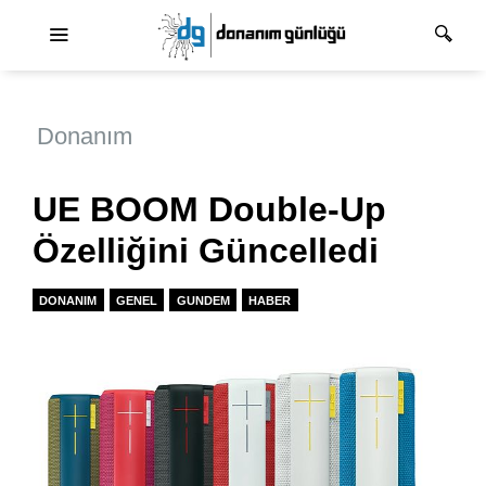
Ana dolaşım
Donanım
UE BOOM Double-Up
Özelliğini Güncelledi
DONANIM
GENEL
GUNDEM
HABER