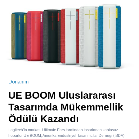
Donanım
UE BOOM Uluslararası
Tasarımda Mükemmellik
Ödülü Kazandı
Logitech’in markası Ultimate Ears tarafından tasarlanan kablosuz
hoparlör UE BOOM, Amerika Endüstriyel Tasarımcılar Derneği (ISDA)