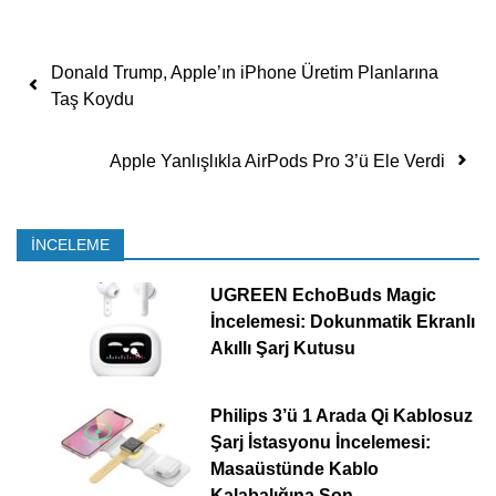
Yazı dolaşımı
Donald Trump, Apple’ın iPhone Üretim Planlarına
Taş Koydu
Apple Yanlışlıkla AirPods Pro 3’ü Ele Verdi
İNCELEME
UGREEN EchoBuds Magic
İncelemesi: Dokunmatik Ekranlı
Akıllı Şarj Kutusu
Philips 3’ü 1 Arada Qi Kablosuz
Şarj İstasyonu İncelemesi:
Masaüstünde Kablo
Kalabalığına Son