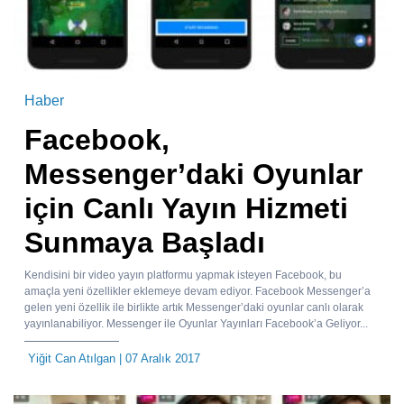
Haber
Facebook,
Messenger’daki Oyunlar
için Canlı Yayın Hizmeti
Sunmaya Başladı
Kendisini bir video yayın platformu yapmak isteyen Facebook, bu
amaçla yeni özellikler eklemeye devam ediyor. Facebook Messenger’a
gelen yeni özellik ile birlikte artık Messenger’daki oyunlar canlı olarak
yayınlanabiliyor. Messenger ile Oyunlar Yayınları Facebook’a Geliyor...
Yiğit Can Atılgan
| 07 Aralık 2017