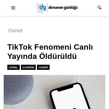
Ana dolaşım
Genel
TikTok Fenomeni Canlı
Yayında Öldürüldü
GENEL
GUNDEM
HABER