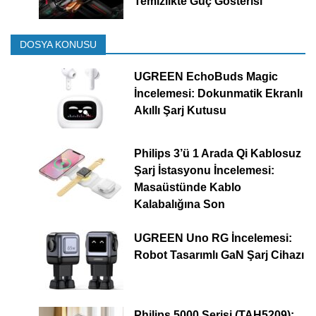
Temizlikte Güç Gösterisi
DOSYA KONUSU
UGREEN EchoBuds Magic
İncelemesi: Dokunmatik Ekranlı
Akıllı Şarj Kutusu
Philips 3’ü 1 Arada Qi Kablosuz
Şarj İstasyonu İncelemesi:
Masaüstünde Kablo
Kalabalığına Son
UGREEN Uno RG İncelemesi:
Robot Tasarımlı GaN Şarj Cihazı
Philips 5000 Serisi (TAH5209):