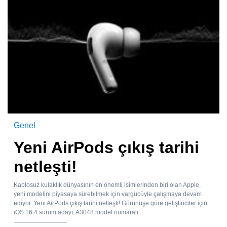
Genel
Yeni AirPods çıkış tarihi
netleşti!
Kablosuz kulaklık dünyasının en önemli isimlerinden biri olan Apple,
yeni modelini piyasaya sürebilmek için vargücüyle çalışmaya devam
ediyor. Yeni AirPods çıkış tarihi netleşti! Görünüşe göre geliştiriciler için
iOS 16.4 sürüm adayı, A3048 model numaralı...