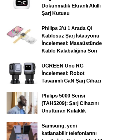
Dokunmatik Ekranlı Akıllı
Şarj Kutusu
Philips 3’ü 1 Arada Qi
Kablosuz Şarj İstasyonu
İncelemesi: Masaüstünde
Kablo Kalabalığına Son
UGREEN Uno RG
İncelemesi: Robot
Tasarımlı GaN Şarj Cihazı
Philips 5000 Serisi
(TAH5209): Şarj Cihazını
Unutturan Kulaklık
Samsung, yeni
katlanabilir telefonlarını