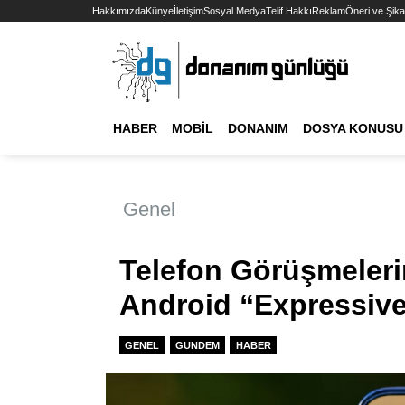
Hakkımızda
Künye
İletişim
Sosyal Medya
Telif Hakkı
Reklam
Öneri ve Şika
HABER
MOBIL
DONANIM
DOSYA KONUSU
Genel
Telefon Görüşmeler
Android “Expressive
GENEL
GUNDEM
HABER