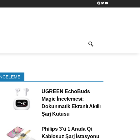
Facebook
Twitter
YouTube
İNCELEME
UGREEN EchoBuds
Magic İncelemesi:
Dokunmatik Ekranlı Akıllı
Şarj Kutusu
Philips 3’ü 1 Arada Qi
Kablosuz Şarj İstasyonu