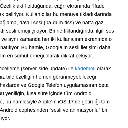
 Özellik aktif olduğunda, çağrı ekranında “İfade
k beliriyor. Kullanıcılar bu menüye tıkladıklarında
i, ağlama, davul sesi (ba-dum-tiss) ve hatta gaz
 sesli emoji çıkıyor. Birine tıklandığında, ilgili ses
or ve aynı zamanda her iki kullanıcının ekranında o
atılıyor. Bu hamle, Google’ın sesli iletişimi daha
nın en somut örneği olarak dikkat çekiyor.
güncelleme (server-side update) ile
kademeli
olarak
niz bile özelliğin hemen görünmeyebileceği
si cihazlarda ve Google Telefon uygulamasının beta
bu yeniliğin, kısa süre içinde tüm Android
, bu hamlesiyle Apple’ın iOS 17 ile getirdiği tam
e, Android cephesinden “sesli ve animasyonlu” bir
ıyor.