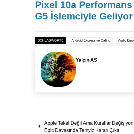
Pixel 10a Performans
G5 İşlemciyle Geliyor
SCHLAGWORTE
Android Expressive Calling
Audio Emoj
Yalçın AS
Yazı dolaşımı
Apple Tekel Değil Ama Kurallar Değişiyor:
Epic Davasında Temyiz Kararı Çıktı