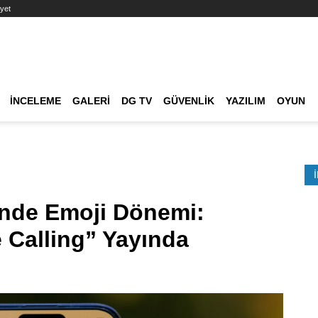
yet
Ana dolaşım
İNCELEME
GALERI
DG TV
GÜVENLIK
YAZILIM
OYUN
Etkinlik Ara
inde Emoji Dönemi:
 Calling” Yayında