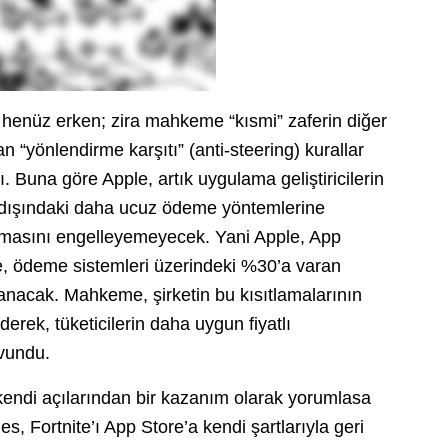
henüz erken; zira mahkeme “kısmi” zaferin diğer
an “yönlendirme karşıtı” (anti-steering) kurallar
Buna göre Apple, artık uygulama geliştiricilerin
e dışındaki daha ucuz ödeme yöntemlerine
oymasını engelleyemeyecek. Yani Apple, App
e, ödeme sistemleri üzerindeki %30’a varan
acak. Mahkeme, şirketin bu kısıtlamalarının
rek, tüketicilerin daha uygun fiyatlı
avundu.
kendi açılarından bir kazanım olarak yorumlasa
, Fortnite’ı App Store’a kendi şartlarıyla geri