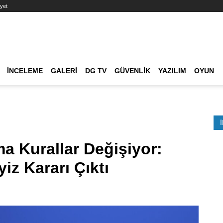
yet
Ana dolaşım
İNCELEME
GALERI
DG TV
GÜVENLIK
YAZILIM
OYUN
Etkinlik Ara
a Kurallar Değişiyor:
z Kararı Çıktı