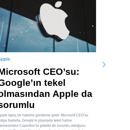
Apple
Sonraki
Microsoft CEO’su:
Google’ın tekel
olmasından Apple da
sorumlu
pple ilginç bir haberle gündeme geldi. Microsoft CEO’su
atya Nadella, Google’ın piyasada tekel haline
elmesinden Cupertino’lu şirketin de sorumlu olduğunu