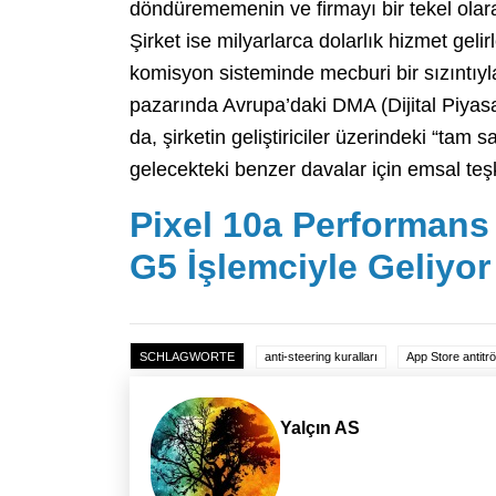
döndürememenin ve firmayı bir tekel olara
Şirket ise milyarlarca dolarlık hizmet gel
komisyon sisteminde mecburi bir sızıntıyl
pazarında Avrupa’daki DMA (Dijital Piyasa
da, şirketin geliştiriciler üzerindeki “tam 
gelecekteki benzer davalar için emsal teşki
Pixel 10a Performans
G5 İşlemciyle Geliyor
SCHLAGWORTE
anti-steering kuralları
App Store antitrö
Yalçın AS