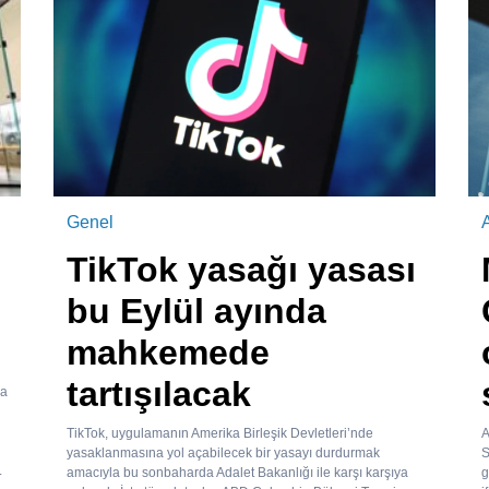
Genel
TikTok yasağı yasası
bu Eylül ayında
mahkemede
tartışılacak
da
TikTok, uygulamanın Amerika Birleşik Devletleri’nde
A
yasaklanmasına yol açabilecek bir yasayı durdurmak
S
.
amacıyla bu sonbaharda Adalet Bakanlığı ile karşı karşıya
g