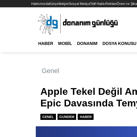
Hakkımızda
Künye
İletişim
Sosyal Medya
Telif Hakkı
Reklam
Öneri ve Şika
HABER
MOBIL
DONANIM
DOSYA KONUSU
Genel
Apple Tekel Değil Am
Epic Davasında Temyi
GENEL
GUNDEM
HABER