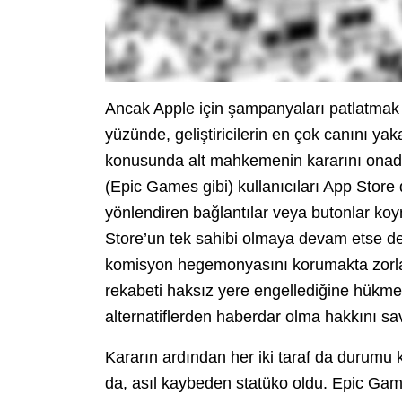
Ancak Apple için şampanyaları patlatmak 
yüzünde, geliştiricilerin en çok canını yak
konusunda alt mahkemenin kararını onadı. 
(Epic Games gibi) kullanıcıları App Stor
yönlendiren bağlantılar veya butonlar k
Store’un tek sahibi olmaya devam etse d
komisyon hegemonyasını korumakta zorlan
rekabeti haksız yere engellediğine hükmede
alternatiflerden haberdar olma hakkını s
Kararın ardından her iki taraf da durumu 
da, asıl kaybeden statüko oldu. Epic Games