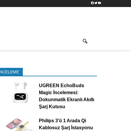
Facebook
Twitter
YouTube
İNCELEME
UGREEN EchoBuds
Magic İncelemesi:
Dokunmatik Ekranlı Akıllı
Şarj Kutusu
Philips 3’ü 1 Arada Qi
Kablosuz Şarj İstasyonu