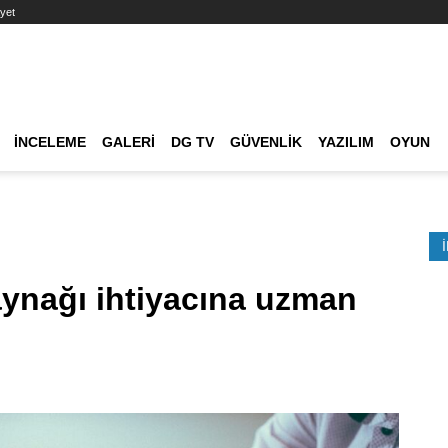
yet
Ana dolaşım
İNCELEME
GALERI
DG TV
GÜVENLIK
YAZILIM
OYUN
Etkinlik Ara
aynağı ihtiyacına uzman