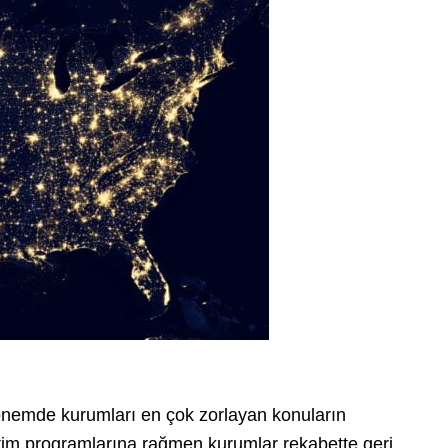
dönemde kurumları en çok zorlayan konuların
tim programlarına rağmen kurumlar rekabette geri