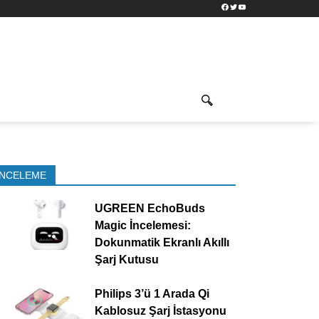
Facebook
Twitter
YouTube
İNCELEME
UGREEN EchoBuds
Magic İncelemesi:
Dokunmatik Ekranlı Akıllı
Şarj Kutusu
Philips 3’ü 1 Arada Qi
Kablosuz Şarj İstasyonu