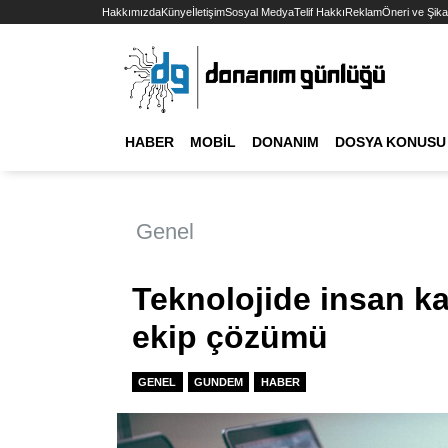
Hakkımızda
Künye
İletişim
Sosyal Medya
Telif Hakkı
Reklam
Öneri ve Şika
HABER
MOBIL
DONANIM
DOSYA KONUSU
Genel
Teknolojide insan k
ekip çözümü
GENEL
GUNDEM
HABER