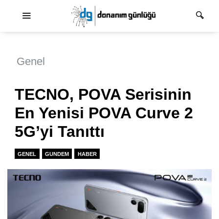
Ana dolaşım
Genel
TECNO, POVA Serisinin
En Yenisi POVA Curve 2
5G’yi Tanıttı
GENEL
GUNDEM
HABER