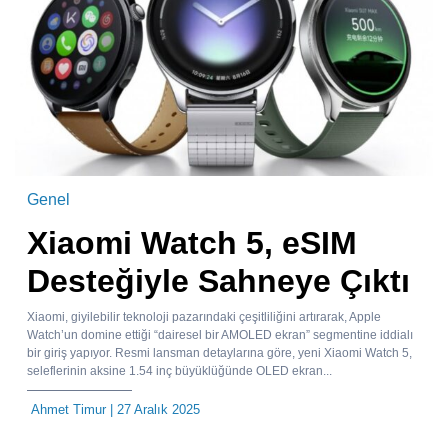
Genel
Xiaomi Watch 5, eSIM
Desteğiyle Sahneye Çıktı
Xiaomi, giyilebilir teknoloji pazarındaki çeşitliliğini artırarak, Apple
Watch’un domine ettiği “dairesel bir AMOLED ekran” segmentine iddialı
bir giriş yapıyor. Resmi lansman detaylarına göre, yeni Xiaomi Watch 5,
seleflerinin aksine 1.54 inç büyüklüğünde OLED ekran...
Ahmet Timur
| 27 Aralık 2025