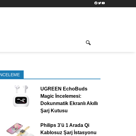
Facebook
Twitter
YouTube
İNCELEME
UGREEN EchoBuds
Magic İncelemesi:
Dokunmatik Ekranlı Akıllı
Şarj Kutusu
Philips 3’ü 1 Arada Qi
Kablosuz Şarj İstasyonu