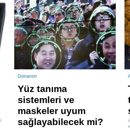
Donanım
A
Yüz tanıma
sistemleri ve
maskeler uyum
sağlayabilecek mi?
0
T
m