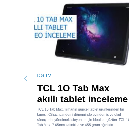
DG TV
Önceki
TCL 1O Tab Max
akıllı tablet inceleme
TCL 10 Tab Max, firmanın güncel tablet ürünlerinden bir
tanesi. Cihaz, pandemi döneminde evinden iş ve okul
süreçlerini yönetmek isteyenler için ideal bir çözüm. TCL 1
Tab Max, 7.65mm kalınlıkta ve 455 gram ağırlıkta....