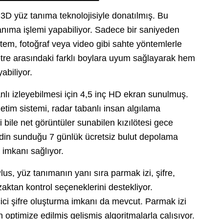
l 3D yüz tanıma teknolojisiyle donatılmış. Bu
 tanıma işlemi yapabiliyor. Sadece bir saniyeden
tem, fotoğraf veya video gibi sahte yöntemlerle
etre arasındaki farklı boylara uyum sağlayarak hem
abiliyor.
manlı izleyebilmesi için 4,5 inç HD ekran sunulmuş.
etim sistemi, radar tabanlı insan algılama
ri bile net görüntüler sunabilen kızılötesi gece
ilidin sunduğu 7 günlük ücretsiz bulut depolama
 imkanı sağlıyor.
s, yüz tanımanın yanı sıra parmak izi, şifre,
ktan kontrol seçeneklerini destekliyor.
eçici şifre oluşturma imkanı da mevcut. Parmak izi
çin optimize edilmiş gelişmiş algoritmalarla çalışıyor.