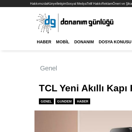
Hakkımızda
Künye
İletişim
Sosyal Medya
Telif Hakkı
Reklam
Öneri ve Şika
HABER
MOBIL
DONANIM
DOSYA KONUSU
Genel
TCL Yeni Akıllı Kapı 
GENEL
GUNDEM
HABER