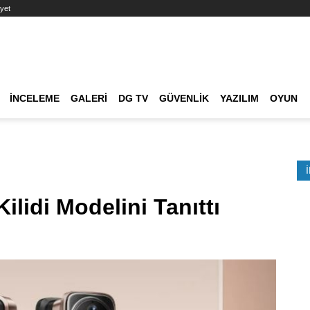
yet
Ana dolaşım
İNCELEME
GALERI
DG TV
GÜVENLIK
YAZILIM
OYUN
Etkinlik Ara
Kilidi Modelini Tanıttı