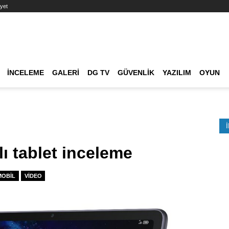
yet
Ana dolaşım
İNCELEME
GALERI
DG TV
GÜVENLIK
YAZILIM
OYUN
Etkinlik Ara
ı tablet inceleme
MOBIL
VIDEO