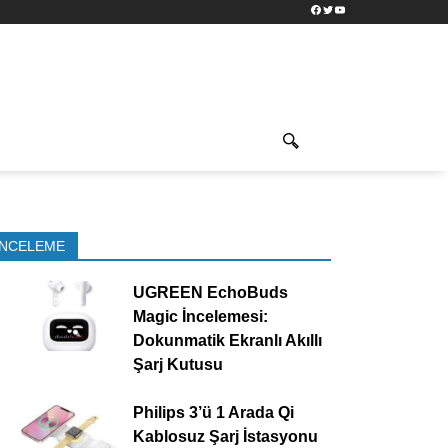
Facebook
Twitter
YouTube
İNCELEME
UGREEN EchoBuds
Magic İncelemesi:
Dokunmatik Ekranlı Akıllı
Şarj Kutusu
Philips 3’ü 1 Arada Qi
Kablosuz Şarj İstasyonu