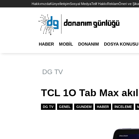
Hakkımızda
Künye
İletişim
Sosyal Medya
Telif Hakkı
Reklam
Öneri ve Şika
HABER
MOBIL
DONANIM
DOSYA KONUSU
DG TV
TCL 1O Tab Max akıll
DG TV
GENEL
GUNDEM
HABER
İNCELEME