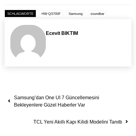
SCHLAGWORTE
HW-QS700F
Samsung
soundbar
Ecevit BIKTIM
Yazı dolaşımı
Samsung’dan One UI 7 Güncellemesini
Bekleyenlere Güzel Haberler Var
TCL Yeni Akıllı Kapı Kilidi Modelini Tanıttı