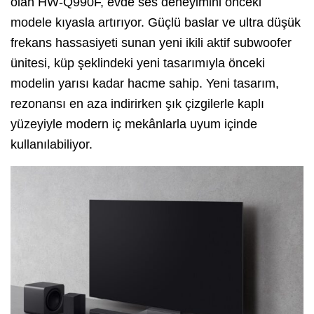
olan HW-Q990F, evde ses deneyimini önceki
modele kıyasla artırıyor. Güçlü baslar ve ultra düşük
frekans hassasiyeti sunan yeni ikili aktif subwoofer
ünitesi, küp şeklindeki yeni tasarımıyla önceki
modelin yarısı kadar hacme sahip. Yeni tasarım,
rezonansı en aza indirirken şık çizgilerle kaplı
yüzeyiyle modern iç mekânlarla uyum içinde
kullanılabiliyor.