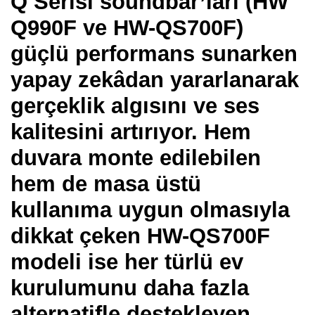
Q Serisi soundbar’ları (HW
Q990F ve HW-QS700F)
güçlü performans sunarken
yapay zekâdan yararlanarak
gerçeklik algısını ve ses
kalitesini artırıyor. Hem
duvara monte edilebilen
hem de masa üstü
kullanıma uygun olmasıyla
dikkat çeken HW-QS700F
modeli ise her türlü ev
kurulumunu daha fazla
alternatifle destekleyen