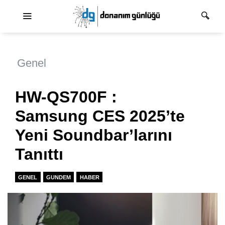
Ana dolaşım
Genel
HW-QS700F :
Samsung CES 2025’te
Yeni Soundbar’larını
Tanıttı
GENEL
GUNDEM
HABER