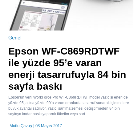
Genel
Epson WF-C869RDTWF
ile yüzde 95’e varan
enerji tasarrufuyla 84 bin
sayfa baskı
Epson’un yeni WorkForce Pro WF-C869RDTWF model yazıcısı enerjide
yüzde 95, atıkta yüzde 99‘a varan oranlarda tasarruf sunarak işletmelere
büyük avantaj sağlıyor. Yazıcı sarf malzemesi değiştirmeden 84 bin
sayfaya kadar baskı yaparak tüketim veya sarf...
Mutlu Çavuş
| 03 Mayıs 2017