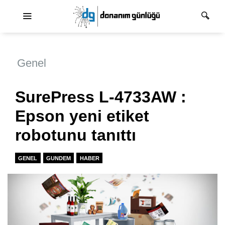
Ana dolaşım
Genel
SurePress L-4733AW :
Epson yeni etiket
robotunu tanıttı
GENEL
GUNDEM
HABER