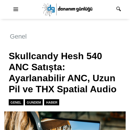
Ana dolaşım
Genel
Skullcandy Hesh 540
ANC Satışta:
Ayarlanabilir ANC, Uzun
Pil ve THX Spatial Audio
GENEL
GUNDEM
HABER