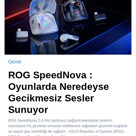
Genel
ROG SpeedNova :
Oyunlarda Neredeyse
Gecikmesiz Sesler
Sunuyor
ROG SpeedNova 2,4 Ghz kablosuz bağlantı teknolojisi seslerin
neredeyse hiç gecikme olmadan iletilmesini sağlarken güvenilir bağlantı
ve uygun güç verimliliği de sağlıyor. ASUS Republic of Gamers (ROG),