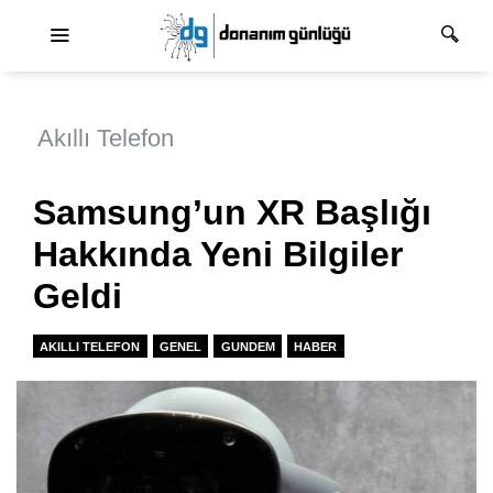
Ana dolaşım
Akıllı Telefon
Samsung’un XR Başlığı
Hakkında Yeni Bilgiler
Geldi
AKILLI TELEFON
GENEL
GUNDEM
HABER