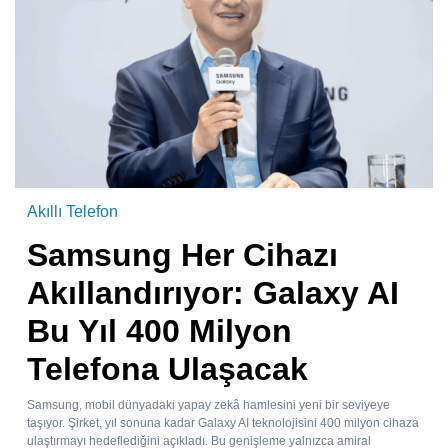
Akıllı Telefon
Samsung Her Cihazı
Akıllandırıyor: Galaxy AI
Bu Yıl 400 Milyon
Telefona Ulaşacak
Samsung, mobil dünyadaki yapay zekâ hamlesini yeni bir seviyeye
taşıyor. Şirket, yıl sonuna kadar Galaxy AI teknolojisini 400 milyon cihaza
ulaştırmayı hedeflediğini açıkladı. Bu genişleme yalnızca amiral