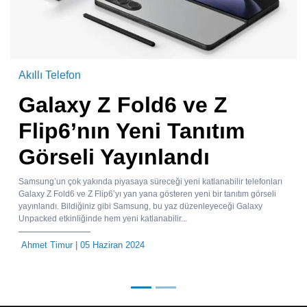
Akıllı Telefon
Galaxy Z Fold6 ve Z
Flip6’nın Yeni Tanıtım
Görseli Yayınlandı
Samsung’un çok yakında piyasaya süreceği yeni katlanabilir telefonları
Galaxy Z Fold6 ve Z Flip6’yı yan yana gösteren yeni bir tanıtım görseli
yayınlandı. Bildiğiniz gibi Samsung, bu yaz düzenleyeceği Galaxy
Unpacked etkinliğinde hem yeni katlanabilir...
Ahmet Timur
| 05 Haziran 2024