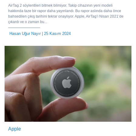
AirTag 2 söylentileri bitmek bilmiyor. Takip cihazının yeni modeli
hakkında taze bir rapor daha yayınlandı. Bu rapor aslında daha önce
bahsedilen çıkış tarihini tekrar onaylıyor. Apple, AirTag’i Nisan 2021’de
çıkardı ve o zaman bu...
Hasan Uğur Nayır
| 25 Kasım 2024
Apple