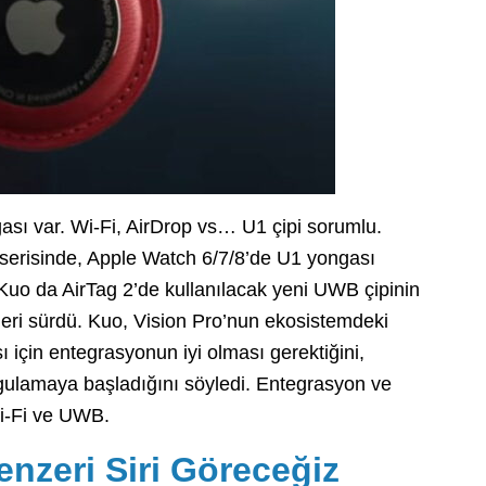
ası var. Wi-Fi, AirDrop vs… U1 çipi sorumlu.
serisinde, Apple Watch 6/7/8’de U1 yongası
 Kuo da AirTag 2’de kullanılacak yeni UWB çipinin
leri sürdü. Kuo, Vision Pro’nun ekosistemdeki
 için entegrasyonun iyi olması gerektiğini,
ygulamaya başladığını söyledi. Entegrasyon ve
Wi-Fi ve UWB.
nzeri Siri Göreceğiz