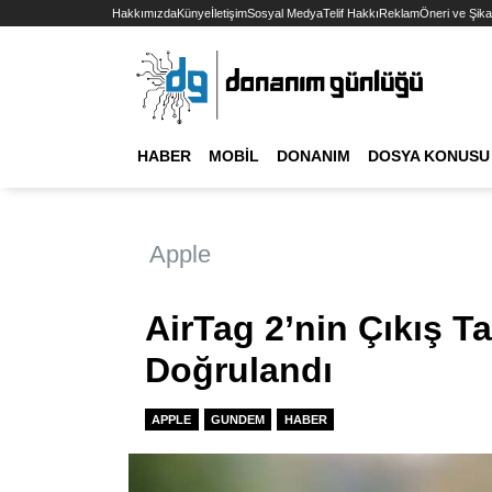
Hakkımızda
Künye
İletişim
Sosyal Medya
Telif Hakkı
Reklam
Öneri ve Şika
HABER
MOBIL
DONANIM
DOSYA KONUSU
Apple
AirTag 2’nin Çıkış T
Doğrulandı
APPLE
GUNDEM
HABER