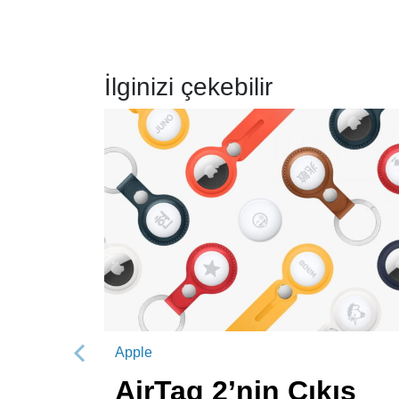
İlginizi çekebilir
Apple
Önceki
AirTag 2’nin Çıkış