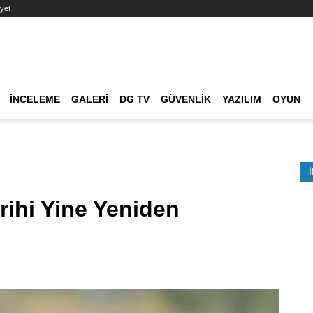
yet
Ana dolaşım
İNCELEME
GALERI
DG TV
GÜVENLIK
YAZILIM
OYUN
Etkinlik Ara
arihi Yine Yeniden