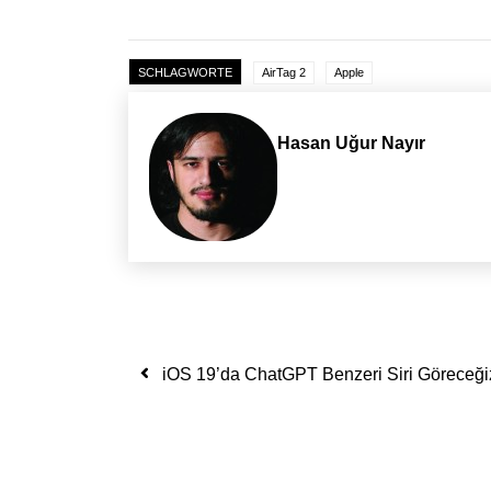
SCHLAGWORTE
AirTag 2
Apple
Hasan Uğur Nayır
Yazı dolaşımı
iOS 19’da ChatGPT Benzeri Siri Göreceği