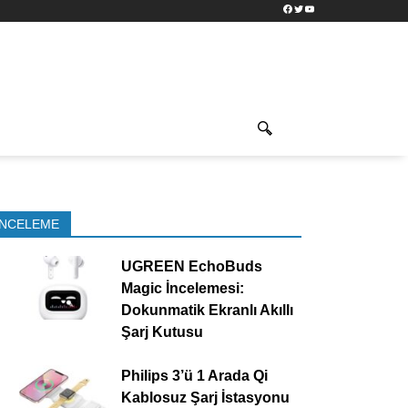
Facebook
Twitter
YouTube
İNCELEME
UGREEN EchoBuds
Magic İncelemesi:
Dokunmatik Ekranlı Akıllı
Şarj Kutusu
Philips 3’ü 1 Arada Qi
Kablosuz Şarj İstasyonu