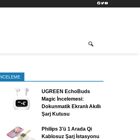
Facebook
Twitter
YouTube
İNCELEME
UGREEN EchoBuds
Magic İncelemesi:
Dokunmatik Ekranlı Akıllı
Şarj Kutusu
Philips 3’ü 1 Arada Qi
Kablosuz Şarj İstasyonu