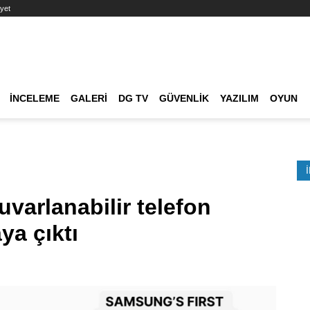
yet
Ana dolaşım
İNCELEME
GALERI
DG TV
GÜVENLIK
YAZILIM
OYUN
Etkinlik Ara
varlanabilir telefon
ya çıktı