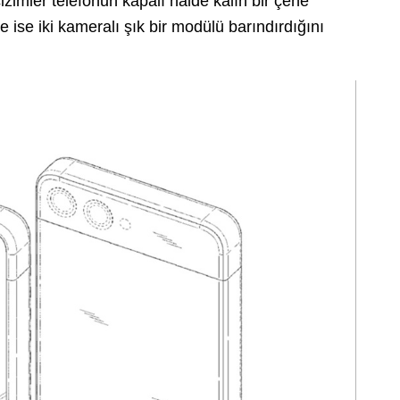
 çizimler telefonun kapalı halde kalın bir çene
ise iki kameralı şık bir modülü barındırdığını