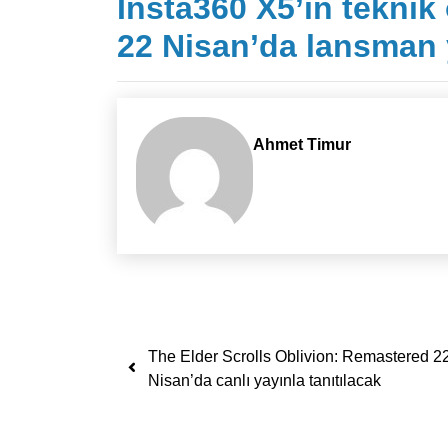
Insta360 X5’in teknik ö
22 Nisan’da lansman 
Ahmet Timur
Yazı dolaşımı
The Elder Scrolls Oblivion: Remastered 2
Nisan’da canlı yayınla tanıtılacak