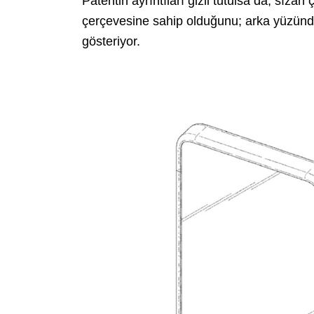
Patentin ayrıntıları gizli tutulsa da, sızan
çerçevesine sahip olduğunu; arka yüzünde 
gösteriyor.