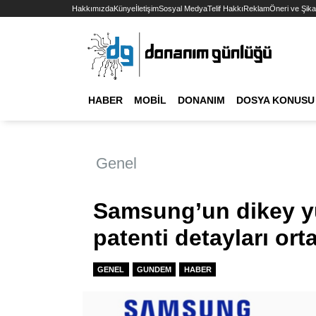
Hakkımızda
Künye
İletişim
Sosyal Medya
Telif Hakkı
Reklam
Öneri ve Şika
HABER
MOBIL
DONANIM
DOSYA KONUSU
Genel
Samsung’un dikey yu
patenti detayları orta
GENEL
GUNDEM
HABER