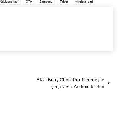
Kablosuz şarj
OTA
Samsung
Tablet
wireless şarj
BlackBerry Ghost Pro: Neredeyse
çerçevesiz Android telefon