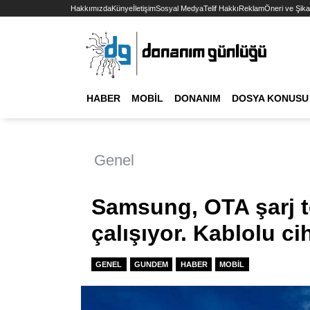
Hakkımızda
Künye
İletişim
Sosyal Medya
Telif Hakkı
Reklam
Öneri ve Şika
HABER
MOBIL
DONANIM
DOSYA KONUSU
Genel
Samsung, OTA şarj t
çalışıyor. Kablolu c
GENEL
GUNDEM
HABER
MOBIL