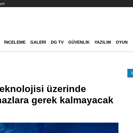
yet
Ana dolaşım
İNCELEME
GALERI
DG TV
GÜVENLIK
YAZILIM
OYUN
Etkinlik Ara
eknolojisi üzerinde
ihazlara gerek kalmayacak