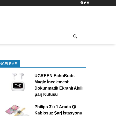
Facebook
Twitter
YouTube
İNCELEME
UGREEN EchoBuds
Magic İncelemesi:
Dokunmatik Ekranlı Akıllı
Şarj Kutusu
Philips 3’ü 1 Arada Qi
Kablosuz Şarj İstasyonu