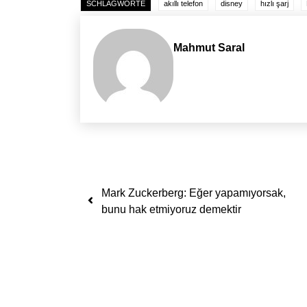
SCHLAGWORTE
akıllı telefon
disney
hızlı şarj
Mahmut Saral
Yazı dolaşımı
Mark Zuckerberg: Eğer yapamıyorsak,
bunu hak etmiyoruz demektir