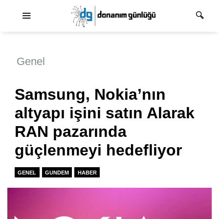
Ana dolaşım
Genel
Samsung, Nokia’nın
altyapı işini satın Alarak
RAN pazarında
güçlenmeyi hedefliyor
GENEL
GUNDEM
HABER