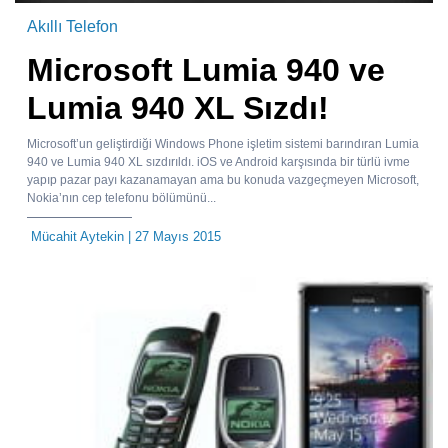
Akıllı Telefon
Microsoft Lumia 940 ve
Lumia 940 XL Sızdı!
Microsoft’un geliştirdiği Windows Phone işletim sistemi barındıran Lumia
940 ve Lumia 940 XL sızdırıldı. iOS ve Android karşısında bir türlü ivme
yapıp pazar payı kazanamayan ama bu konuda vazgeçmeyen Microsoft,
Nokia’nın cep telefonu bölümünü...
Mücahit Aytekin
| 27 Mayıs 2015