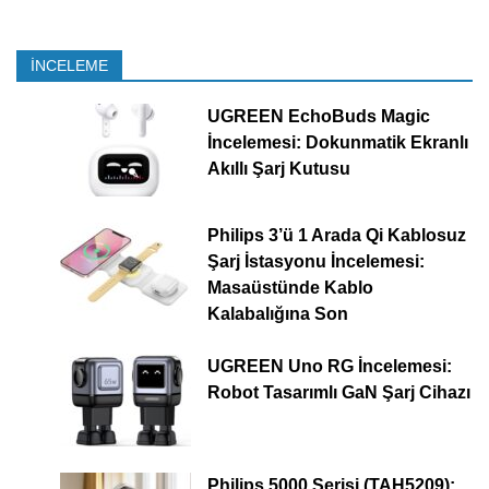
İNCELEME
UGREEN EchoBuds Magic
İncelemesi: Dokunmatik Ekranlı
Akıllı Şarj Kutusu
Philips 3’ü 1 Arada Qi Kablosuz
Şarj İstasyonu İncelemesi:
Masaüstünde Kablo
Kalabalığına Son
UGREEN Uno RG İncelemesi:
Robot Tasarımlı GaN Şarj Cihazı
Philips 5000 Serisi (TAH5209):