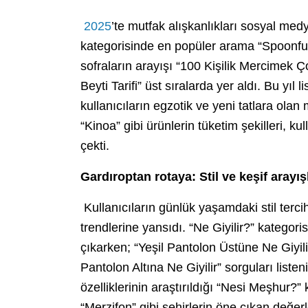
2025
’te mutfak alışkanlıkları sosyal medya
kategorisinde en popüler arama “Spoonful T
sofraların arayışı “100 Kişilik Mercimek Ç
Beyti Tarifi” üst sıralarda yer aldı. Bu yıl 
kullanıcıların egzotik ve yeni tatlara ola
“Kinoa” gibi ürünlerin tüketim şekilleri, ku
çekti.
Gardıroptan rotaya: Stil ve keşif arayış
Kullanıcıların günlük yaşamdaki stil terci
trendlerine yansıdı. “Ne Giyilir?” kategor
çıkarken; “Yeşil Pantolon Üstüne Ne Giyil
Pantolon Altına Ne Giyilir” sorguları listeni
özelliklerinin araştırıldığı “Nesi Meşhur?” 
“Merzifon” gibi şehirlerin öne çıkan değerl