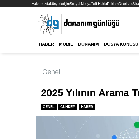
Hakkımızda
Künye
İletişim
Sosyal Medya
Telif Hakkı
Reklam
Öneri ve Şika
HABER
MOBIL
DONANIM
DOSYA KONUSU
Genel
2025 Yılının Arama T
GENEL
GUNDEM
HABER