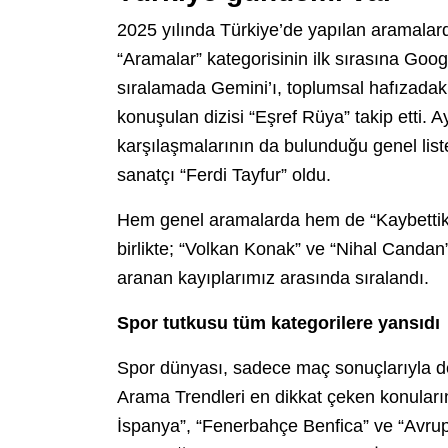
2025 yılında Türkiye’de yapılan aramalarda
“Aramalar” kategorisinin ilk sırasına Goo
sıralamada Gemini’ı, toplumsal hafızadaki
konuşulan dizisi “Eşref Rüya” takip etti.
karşılaşmalarının da bulunduğu genel list
sanatçı “Ferdi Tayfur” oldu.
Hem genel aramalarda hem de “Kaybettikler
birlikte; “Volkan Konak” ve “Nihal Candan”
aranan kayıplarımız arasında sıralandı.
Spor tutkusu tüm kategorilere yansıdı
Spor dünyası, sadece maç sonuçlarıyla değ
Arama Trendleri en dikkat çeken konuların
İspanya”, “Fenerbahçe Benfica” ve “Avrupa