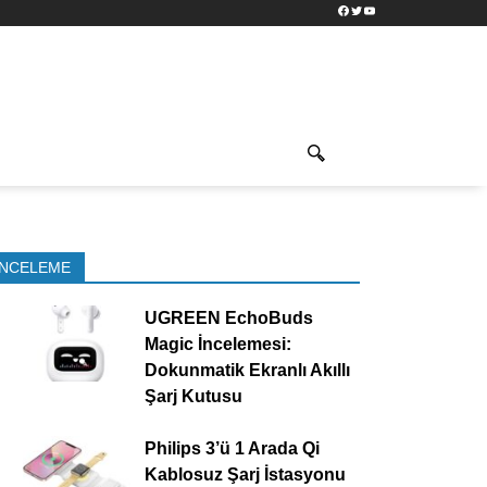
Facebook
Twitter
YouTube
İNCELEME
UGREEN EchoBuds
Magic İncelemesi:
Dokunmatik Ekranlı Akıllı
Şarj Kutusu
Philips 3’ü 1 Arada Qi
Kablosuz Şarj İstasyonu