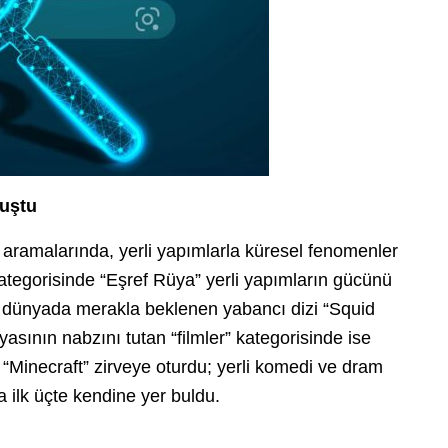
luştu
m aramalarında, yerli yapımlarla küresel fenomenler
 kategorisinde “Eşref Rüya” yerli yapımların gücünü
üm dünyada merakla beklenen yabancı dizi “Squid
asının nabzını tutan “filmler” kategorisinde ise
Minecraft” zirveye oturdu; yerli komedi ve dram
 ilk üçte kendine yer buldu.