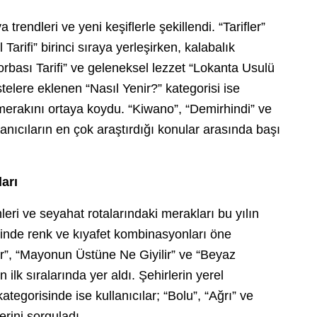
 trendleri ve yeni keşiflerle şekillendi. “Tarifler”
arifi” birinci sıraya yerleşirken, kalabalık
orbası Tarifi” ve geleneksel lezzet “Lokanta Usulü
listelere eklenen “Nasıl Yenir?” kategorisi ise
n merakını ortaya koydu. “Kiwano”, “Demirhindi” ve
llanıcıların en çok araştırdığı konular arasında başı
ları
hleri ve seyahat rotalarındaki merakları bu yılın
isinde renk ve kıyafet kombinasyonları öne
ir”, “Mayonun Üstüne Ne Giyilir” ve “Beyaz
n ilk sıralarında yer aldı. Şehirlerin yerel
kategorisinde ise kullanıcılar; “Bolu”, “Ağrı” ve
erini sorguladı.