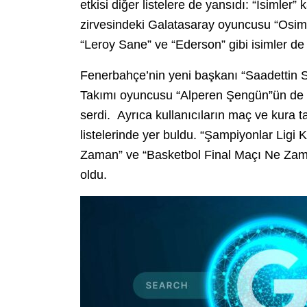
etkisi diğer listelere de yansıdı: “İsimler” 
zirvesindeki Galatasaray oyuncusu “Osimh
“Leroy Sane” ve “Ederson” gibi isimler de ü
Fenerbahçe’nin yeni başkanı “Saadettin S
Takımı oyuncusu “Alperen Şengün”ün de li
serdi. Ayrıca kullanıcıların maç ve kura t
listelerinde yer buldu. “Şampiyonlar Lig
Zaman” ve “Basketbol Final Maçı Ne Zama
oldu.