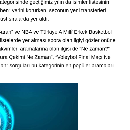
kategorisinde geçtiğimiz yılın da isimler listesinin
en” yerini korurken, sezonun yeni transferleri
st sıralarda yer aldı.
aran” ve NBA ve Türkiye A Millî Erkek Basketbol
stelerde yer alması spora olan ilgiyi gözler önüne
akvimleri aramalarına olan ilgisi de “Ne zaman?”
i Kura Çekimi Ne Zaman”, “Voleybol Final Maçı Ne
n” sorguları bu kategorinin en popüler aramaları