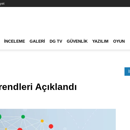
yet
Ana dolaşım
İNCELEME
GALERI
DG TV
GÜVENLIK
YAZILIM
OYUN
Etkinlik Ara
rendleri Açıklandı